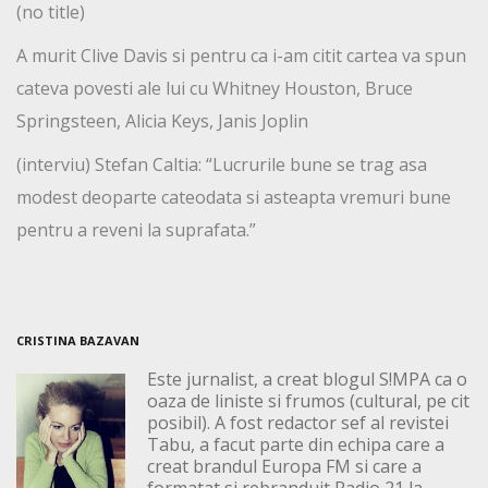
(no title)
A murit Clive Davis si pentru ca i-am citit cartea va spun
cateva povesti ale lui cu Whitney Houston, Bruce
Springsteen, Alicia Keys, Janis Joplin
(interviu) Stefan Caltia: “Lucrurile bune se trag asa
modest deoparte cateodata si asteapta vremuri bune
pentru a reveni la suprafata.”
CRISTINA BAZAVAN
Este jurnalist, a creat blogul S!MPA ca o
oaza de liniste si frumos (cultural, pe cit
posibil). A fost redactor sef al revistei
Tabu, a facut parte din echipa care a
creat brandul Europa FM si care a
formatat si rebranduit Radio 21 la