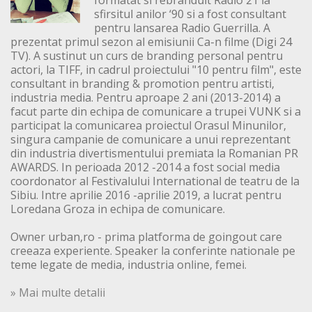
sfirsitul anilor ‘90 si a fost consultant
pentru lansarea Radio Guerrilla. A
prezentat primul sezon al emisiunii Ca-n filme (Digi 24
TV). A sustinut un curs de branding personal pentru
actori, la TIFF, in cadrul proiectului "10 pentru film", este
consultant in branding & promotion pentru artisti,
industria media. Pentru aproape 2 ani (2013-2014) a
facut parte din echipa de comunicare a trupei VUNK si a
participat la comunicarea proiectul Orasul Minunilor,
singura campanie de comunicare a unui reprezentant
din industria divertismentului premiata la Romanian PR
AWARDS. In perioada 2012 -2014 a fost social media
coordonator al Festivalului International de teatru de la
Sibiu. Intre aprilie 2016 -aprilie 2019, a lucrat pentru
Loredana Groza in echipa de comunicare.
Owner urban,ro - prima platforma de goingout care
creeaza experiente. Speaker la conferinte nationale pe
teme legate de media, industria online, femei.
» Mai multe detalii