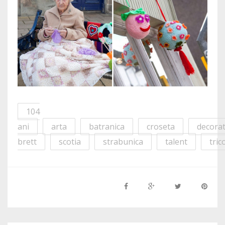
104
ani
arta
batranica
croseta
decorat
brett
scotia
strabunica
talent
tric