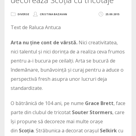
DIVERSE
CRISTINA BAZAVAN
25.09.2015
Text de Raluca Antuca
Arta nu ține cont de vârstă.
Nici creativitatea,
nici talentul și nici dorința de a realiza ceva frumos
pentru a-i bucura pe ceilalți. Arta se bucură de
îndemânare, bunăvoință și curaj pentru a aduce o
perspectivă fresh asupra unor lucruri deja
standardizate.
O bătrânică de 104 ani, pe nume
Grace Brett
, face
parte din clubul de tricotat
Souter Stormers
, care
își propune să decoreze mai multe orașe
din
Scoția
. Străbunica a decorat orașul
Selkirk
cu