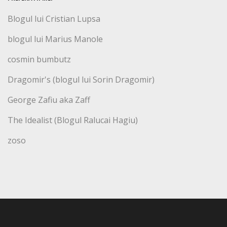
Blogul lui Cristian Lupsa
blogul lui Marius Manole
cosmin bumbutz
Dragomir's (blogul lui Sorin Dragomir)
George Zafiu aka Zaff
The Idealist (Blogul Ralucai Hagiu)
zoso