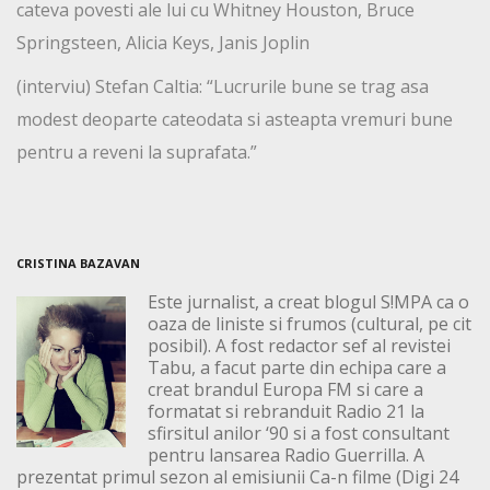
cateva povesti ale lui cu Whitney Houston, Bruce
Springsteen, Alicia Keys, Janis Joplin
(interviu) Stefan Caltia: “Lucrurile bune se trag asa
modest deoparte cateodata si asteapta vremuri bune
pentru a reveni la suprafata.”
CRISTINA BAZAVAN
Este jurnalist, a creat blogul S!MPA ca o
oaza de liniste si frumos (cultural, pe cit
posibil). A fost redactor sef al revistei
Tabu, a facut parte din echipa care a
creat brandul Europa FM si care a
formatat si rebranduit Radio 21 la
sfirsitul anilor ‘90 si a fost consultant
pentru lansarea Radio Guerrilla. A
prezentat primul sezon al emisiunii Ca-n filme (Digi 24