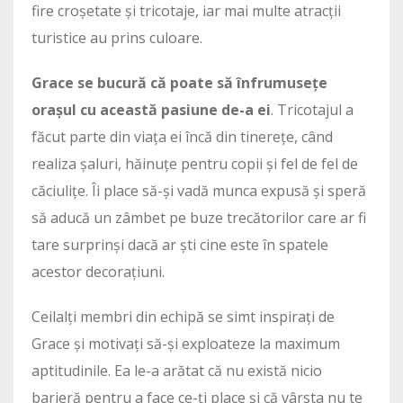
fire croșetate și tricotaje, iar mai multe atracții
turistice au prins culoare.
Grace se bucură că poate să înfrumusețe
orașul cu această pasiune de-a ei
. Tricotajul a
făcut parte din viața ei încă din tinerețe, când
realiza șaluri, hăinuțe pentru copii și fel de fel de
căciulițe. Îi place să-și vadă munca expusă și speră
să aducă un zâmbet pe buze trecătorilor care ar fi
tare surprinși dacă ar ști cine este în spatele
acestor decorațiuni.
Ceilalți membri din echipă se simt inspirați de
Grace și motivați să-și exploateze la maximum
aptitudinile. Ea le-a arătat că nu există nicio
barieră pentru a face ce-ți place și că vârsta nu te