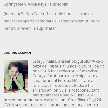
Springsteen, Alicia Keys, Janis Joplin
(interviu) Stefan Caltia: “Lucrurile bune se trag asa
modest deoparte cateodata si asteapta vremuri bune
pentru a reveni la suprafata.”
CRISTINA BAZAVAN
Este jurnalist, a creat blogul S!MPA ca o
oaza de liniste si frumos (cultural, pe cit
posibil). A fost redactor sef al revistei
Tabu, a facut parte din echipa care a
creat brandul Europa FM si care a
formatat si rebranduit Radio 21 la
sfirsitul anilor ‘90 si a fost consultant
pentru lansarea Radio Guerrilla. A
prezentat primul sezon al emisiunii Ca-n filme (Digi 24
TV). A sustinut un curs de branding personal pentru