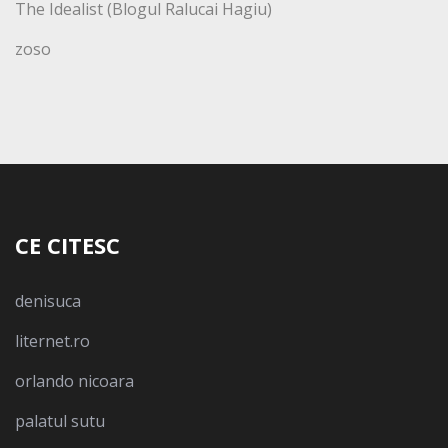
The Idealist (Blogul Ralucai Hagiu)
zoso
CE CITESC
denisuca
liternet.ro
orlando nicoara
palatul sutu