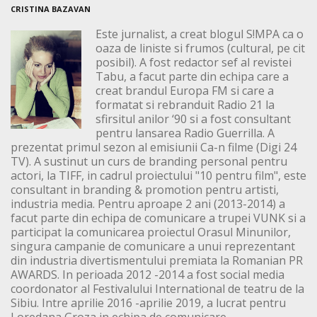
CRISTINA BAZAVAN
Este jurnalist, a creat blogul S!MPA ca o
oaza de liniste si frumos (cultural, pe cit
posibil). A fost redactor sef al revistei
Tabu, a facut parte din echipa care a
creat brandul Europa FM si care a
formatat si rebranduit Radio 21 la
sfirsitul anilor ‘90 si a fost consultant
pentru lansarea Radio Guerrilla. A
prezentat primul sezon al emisiunii Ca-n filme (Digi 24
TV). A sustinut un curs de branding personal pentru
actori, la TIFF, in cadrul proiectului "10 pentru film", este
consultant in branding & promotion pentru artisti,
industria media. Pentru aproape 2 ani (2013-2014) a
facut parte din echipa de comunicare a trupei VUNK si a
participat la comunicarea proiectul Orasul Minunilor,
singura campanie de comunicare a unui reprezentant
din industria divertismentului premiata la Romanian PR
AWARDS. In perioada 2012 -2014 a fost social media
coordonator al Festivalului International de teatru de la
Sibiu. Intre aprilie 2016 -aprilie 2019, a lucrat pentru