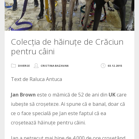
Colecția de hăinuțe de Crăciun
pentru câini
DIVERSE
CRISTINA BAZAVAN
03.12.2015
Text de Raluca Antuca
Jan Brown
este o mămică de 52 de ani din
UK
care
iubește să croșeteze. Ai spune că e banal, doar că
ce o face specială pe Jan este faptul că ea
croșetează hăinuțe pentru câini.
Jan a petrecut mai bine de 4.000 de ore croșetând