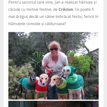
Pentru sezonul care vine, Jan a realizat hăinuțe și
căciule cu motive festive, de
Crăciun
. Ce poate fi
mai drăguț decât un câine îmbrăcat festiv, fericit în
hăinuțele comode și călduroase?