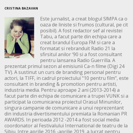
CRISTINA BAZAVAN
Este jurnalist, a creat blogul S!MPA ca o
oaza de liniste si frumos (cultural, pe cit
posibil). A fost redactor sef al revistei
Tabu, a facut parte din echipa care a
creat brandul Europa FM si care a
formatat si rebranduit Radio 21 la
sfirsitul anilor ‘90 si a fost consultant
pentru lansarea Radio Guerrilla. A
prezentat primul sezon al emisiunii Ca-n filme (Digi 24
TV). A sustinut un curs de branding personal pentru
actori, la TIFF, in cadrul proiectului "10 pentru film", este
consultant in branding & promotion pentru artisti,
industria media. Pentru aproape 2 ani (2013-2014) a
facut parte din echipa de comunicare a trupei VUNK si a
participat la comunicarea proiectul Orasul Minunilor,
singura campanie de comunicare a unui reprezentant
din industria divertismentului premiata la Romanian PR
AWARDS. In perioada 2012 -2014 a fost social media
coordonator al Festivalului International de teatru de la
Sibiu. Intre aprilie 2016 -aprilie 2019, a lucrat pentru