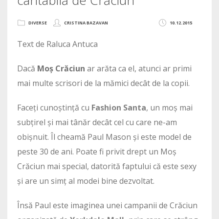
DIVERSE
CRISTINA BAZAVAN
10.12.2015
Text de Raluca Antuca
Dacă
Moș Crăciun
ar arăta ca el, atunci ar primi
mai multe scrisori de la mămici decât de la copii.
Faceți cunoștință cu
Fashion Santa
, un moș mai
subțirel și mai tânăr decât cel cu care ne-am
obișnuit. Îl cheamă Paul Mason și este model de
peste 30 de ani. Poate fi privit drept un Moș
Crăciun mai special, datorită faptului că este sexy
și are un simț al modei bine dezvoltat.
Însă Paul este imaginea unei campanii de Crăciun