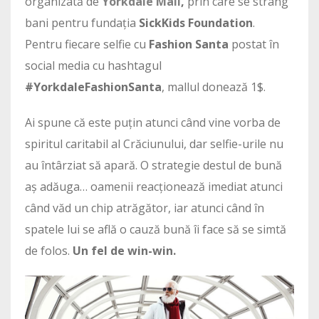
organizată de
Yorkdale Mall
,
prin care se strâng
bani pentru fundația
SickKids Foundation
.
Pentru fiecare selfie cu
Fashion Santa
postat în
social media cu hashtagul
#YorkdaleFashionSanta
, mallul donează 1$.
Ai spune că este puțin atunci când vine vorba de
spiritul caritabil al Crăciunului, dar selfie-urile nu
au întârziat să apară. O strategie destul de bună
aș adăuga… oamenii reacționează imediat atunci
când văd un chip atrăgător, iar atunci când în
spatele lui se află o cauză bună îi face să se simtă
de folos.
Un fel de win-win.