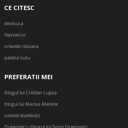
CE CITESC
denisuca
liternet.ro
orlando nicoara
palatul sutu
PREFERATII MEI
Blogul lui Cristian Lupsa
blogul lui Marius Manole
cosmin bumbutz
Dragomir's (blogul lui Sorin Dragomir)