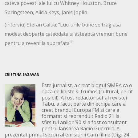
cateva povesti ale lui cu Whitney Houston, Bruce
Springsteen, Alicia Keys, Janis Joplin
(interviu) Stefan Caltia: “Lucrurile bune se trag asa
modest deoparte cateodata si asteapta vremuri bune
pentru a reveni la suprafata.”
CRISTINA BAZAVAN
Este jurnalist, a creat blogul S!MPA ca o
oaza de liniste si frumos (cultural, pe cit
posibil). A fost redactor sef al revistei
Tabu, a facut parte din echipa care a
creat brandul Europa FM si care a
formatat si rebranduit Radio 21 la
sfirsitul anilor ‘90 si a fost consultant
pentru lansarea Radio Guerrilla. A
prezentat primul sezon al emisiunii Ca-n filme (Digi 24