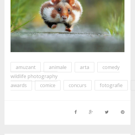
amuzant
animale
arta
comedy
wildlife photography
awards
comice
concurs
fotografie