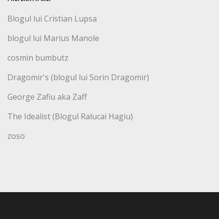
Blogul lui Cristian Lupsa
blogul lui Marius Manole
cosmin bumbutz
Dragomir's (blogul lui Sorin Dragomir)
George Zafiu aka Zaff
The Idealist (Blogul Ralucai Hagiu)
zoso