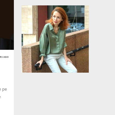
ARS AGO
e pe
e