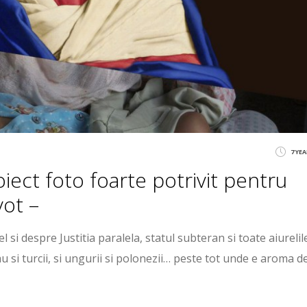
7 YE
iect foto foarte potrivit pentru
vot –
 si despre Justitia paralela, statul subteran si toate aiurelil
iau si turcii, si ungurii si polonezii… peste tot unde e aroma d