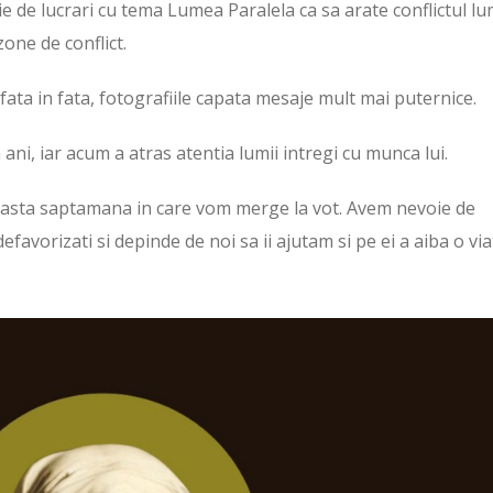
ie de lucrari cu tema Lumea Paralela ca sa arate conflictul lu
 zone de conflict.
fata in fata, fotografiile capata mesaje mult mai puternice.
 ani, iar acum a atras atentia lumii intregi cu munca lui.
easta saptamana in care vom merge la vot. Avem nevoie de
efavorizati si depinde de noi sa ii ajutam si pe ei a aiba o via