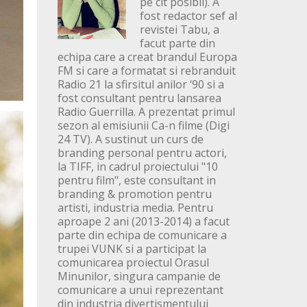
pe cit posibil). A
fost redactor sef al
revistei Tabu, a
facut parte din
echipa care a creat brandul Europa
FM si care a formatat si rebranduit
Radio 21 la sfirsitul anilor ‘90 si a
fost consultant pentru lansarea
Radio Guerrilla. A prezentat primul
sezon al emisiunii Ca-n filme (Digi
24 TV). A sustinut un curs de
branding personal pentru actori,
la TIFF, in cadrul proiectului "10
pentru film", este consultant in
branding & promotion pentru
artisti, industria media. Pentru
aproape 2 ani (2013-2014) a facut
parte din echipa de comunicare a
trupei VUNK si a participat la
comunicarea proiectul Orasul
Minunilor, singura campanie de
comunicare a unui reprezentant
din industria divertismentului