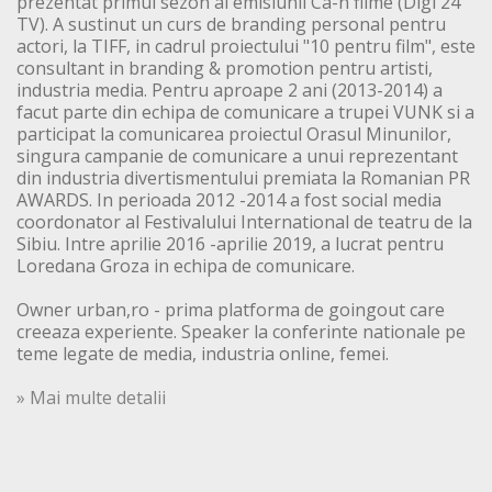
prezentat primul sezon al emisiunii Ca-n filme (Digi 24
TV). A sustinut un curs de branding personal pentru
actori, la TIFF, in cadrul proiectului "10 pentru film", este
consultant in branding & promotion pentru artisti,
industria media. Pentru aproape 2 ani (2013-2014) a
facut parte din echipa de comunicare a trupei VUNK si a
participat la comunicarea proiectul Orasul Minunilor,
singura campanie de comunicare a unui reprezentant
din industria divertismentului premiata la Romanian PR
AWARDS. In perioada 2012 -2014 a fost social media
coordonator al Festivalului International de teatru de la
Sibiu. Intre aprilie 2016 -aprilie 2019, a lucrat pentru
Loredana Groza in echipa de comunicare.
Owner urban,ro - prima platforma de goingout care
creeaza experiente. Speaker la conferinte nationale pe
teme legate de media, industria online, femei.
» Mai multe detalii