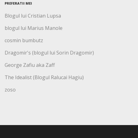
PREFERATII MEI
Blogul lui Cristian Lupsa
blogul lui Marius Manole
cosmin bumbutz
Dragomir's (blogul lui Sorin Dragomir)
George Zafiu aka Zaff
The Idealist (Blogul Ralucai Hagiu)
zoso