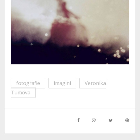
fotografie
imagini
Veronika
Tumova