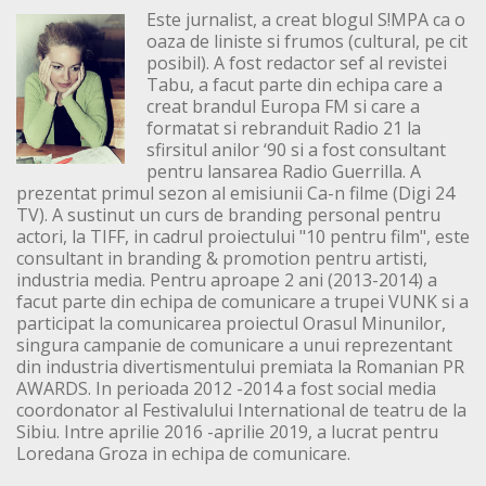
Este jurnalist, a creat blogul S!MPA ca o
oaza de liniste si frumos (cultural, pe cit
posibil). A fost redactor sef al revistei
Tabu, a facut parte din echipa care a
creat brandul Europa FM si care a
formatat si rebranduit Radio 21 la
sfirsitul anilor ‘90 si a fost consultant
pentru lansarea Radio Guerrilla. A
prezentat primul sezon al emisiunii Ca-n filme (Digi 24
TV). A sustinut un curs de branding personal pentru
actori, la TIFF, in cadrul proiectului "10 pentru film", este
consultant in branding & promotion pentru artisti,
industria media. Pentru aproape 2 ani (2013-2014) a
facut parte din echipa de comunicare a trupei VUNK si a
participat la comunicarea proiectul Orasul Minunilor,
singura campanie de comunicare a unui reprezentant
din industria divertismentului premiata la Romanian PR
AWARDS. In perioada 2012 -2014 a fost social media
coordonator al Festivalului International de teatru de la
Sibiu. Intre aprilie 2016 -aprilie 2019, a lucrat pentru
Loredana Groza in echipa de comunicare.