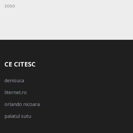
zoso
CE CITESC
denisuca
liternet.ro
orlando nicoara
palatul sutu