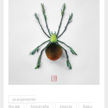
aranjamente
florale
fotografie
insecte
Raku