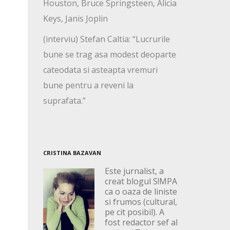
Houston, Bruce Springsteen, Alicia
Keys, Janis Joplin
(interviu) Stefan Caltia: “Lucrurile
bune se trag asa modest deoparte
cateodata si asteapta vremuri
bune pentru a reveni la
suprafata.”
CRISTINA BAZAVAN
Este jurnalist, a
creat blogul S!MPA
ca o oaza de liniste
si frumos (cultural,
pe cit posibil). A
fost redactor sef al