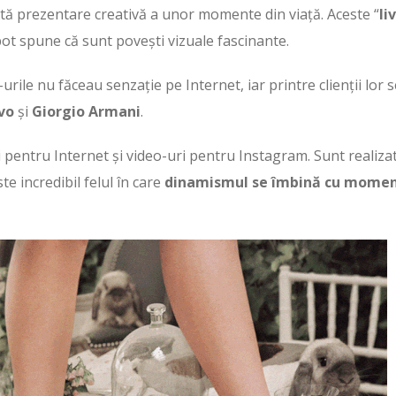
astă prezentare creativă a unor momente din viață. Aceste “
li
pot spune că sunt povești vizuale fascinante.
-urile nu făceau senzație pe Internet, iar printre clienții lor 
vo
și
Giorgio Armani
.
ri pentru Internet și video-uri pentru Instagram. Sunt realiza
 incredibil felul în care
dinamismul se îmbină cu momen