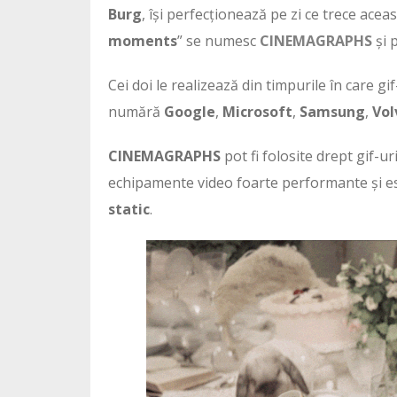
Burg
, își perfecționează pe zi ce trece ace
moments
” se numesc
CINEMAGRAPHS
și 
Cei doi le realizează din timpurile în care gif
numără
Google
,
Microsoft
,
Samsung
,
Vol
CINEMAGRAPHS
pot fi folosite drept gif-u
echipamente video foarte performante și este
static
.