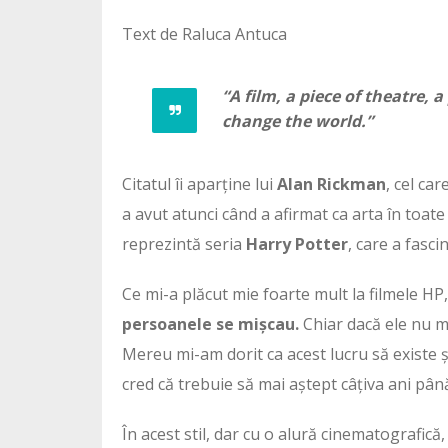
Text de Raluca Antuca
“A film, a piece of theatre, 
change the world.”
Citatul îi aparține lui
Alan Rickman
, cel ca
a avut atunci când a afirmat ca arta în toa
reprezintă seria
Harry Potter
, care a fasci
Ce mi-a plăcut mie foarte mult la filmele HP
persoanele se mișcau.
Chiar dacă ele nu ma
Mereu mi-am dorit ca acest lucru să existe și
cred că trebuie să mai aștept câțiva ani până
În acest stil, dar cu o alură cinematografică