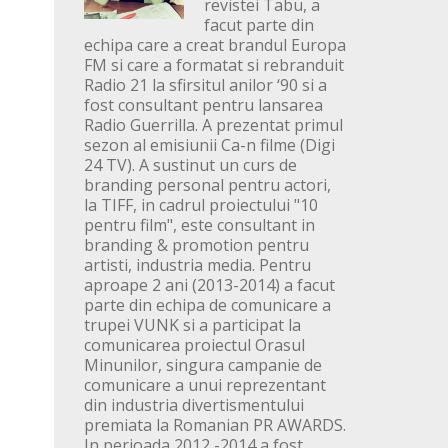
revistei Tabu, a
facut parte din
echipa care a creat brandul Europa
FM si care a formatat si rebranduit
Radio 21 la sfirsitul anilor ‘90 si a
fost consultant pentru lansarea
Radio Guerrilla. A prezentat primul
sezon al emisiunii Ca-n filme (Digi
24 TV). A sustinut un curs de
branding personal pentru actori,
la TIFF, in cadrul proiectului "10
pentru film", este consultant in
branding & promotion pentru
artisti, industria media. Pentru
aproape 2 ani (2013-2014) a facut
parte din echipa de comunicare a
trupei VUNK si a participat la
comunicarea proiectul Orasul
Minunilor, singura campanie de
comunicare a unui reprezentant
din industria divertismentului
premiata la Romanian PR AWARDS.
In perioada 2012 -2014 a fost