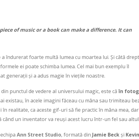
a piece of music or a book can make a difference. It can
re a îndurerat foarte multă lumea cu moartea lui. Și câtă drep
te formele ei poate schimba lumea. Cel mai bun exemplu îl
nat generații și a adus magie în viețile noastre.
, din punctul de vedere al universului magic, este că
în
fotog
i existau, în acele imagini făceau cu mâna sau trimiteau bez
 în realitate, ca aceste gif-uri să fie practic în mâna mea, dar
 când un inventator va reuși acest lucru într-un fel sau altul
, echipa
Ann Street Studio
, formată din
Jamie Beck
și
Kevi