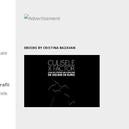
EBOOKS BY CRISTINA BAZAVAN
tate
rafii
ele.
.
n