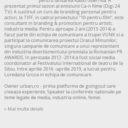
pentru lansarea Radio Guerrilla. A
prezentat primul sezon al emisiunii Ca-n filme (Digi 24
TV). A sustinut un curs de branding personal pentru
actori, la TIFF, in cadrul proiectului "10 pentru film", este
consultant in branding & promotion pentru artisti,
industria media. Pentru aproape 2 ani (2013-2014) a
facut parte din echipa de comunicare a trupei VUNK si a
participat la comunicarea proiectul Orasul Minunilor,
singura campanie de comunicare a unui reprezentant
din industria divertismentului premiata la Romanian PR
AWARDS. In perioada 2012 -2014 a fost social media
coordonator al Festivalului International de teatru de la
Sibiu. Intre aprilie 2016 -aprilie 2019, a lucrat pentru
Loredana Groza in echipa de comunicare.
Owner urban,ro - prima platforma de goingout care
creeaza experiente. Speaker la conferinte nationale pe
teme legate de media, industria online, femei.
» Mai multe detalii