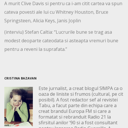
A murit Clive Davis si pentru ca i-am citit cartea va spun
cateva povesti ale lui cu Whitney Houston, Bruce
Springsteen, Alicia Keys, Janis Joplin
(interviu) Stefan Caltia: “Lucrurile bune se trag asa
modest deoparte cateodata si asteapta vremuri bune
pentru a reveni la suprafata.”
CRISTINA BAZAVAN
Este jurnalist, a creat blogul S!MPA ca o
oaza de liniste si frumos (cultural, pe cit
posibil). A fost redactor sef al revistei
Tabu, a facut parte din echipa care a
creat brandul Europa FM si care a
formatat si rebranduit Radio 21 la
sfirsitul anilor ‘90 si a fost consultant