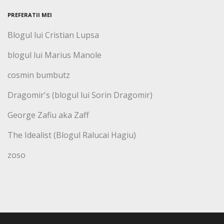
PREFERATII MEI
Blogul lui Cristian Lupsa
blogul lui Marius Manole
cosmin bumbutz
Dragomir's (blogul lui Sorin Dragomir)
George Zafiu aka Zaff
The Idealist (Blogul Ralucai Hagiu)
zoso