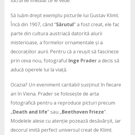
lucrările imediat ce le vede.
Să luăm drept exemplu picturile lui Gustav Klimt.
Încă din 1907, când “
Sărutul
” a fost creat, ele fac
parte din cultura austriacă datorită alurii
misterioase, a formelor ornamentale și a
decorațiilor aurii. Pentru că a reușit să fascineze
prin ceva nou, fotograful
Inge
Prader
a decis să
aducă operele lui la viață.
Ocazia? Un eveniment caritabil susținut în fiecare
an în Viena. Prader se folosește de arta
fotografică pentru a reproduce picturi precum
„
Death and life
” sau „
Beethoven Frieze
”.
Modelele alese cu atenție pozează desăvârșit, iar
decorul imită perfect universul creat de Klimt.