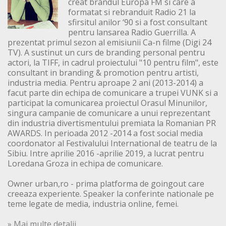
creat brandul Europa FM si care a
formatat si rebranduit Radio 21 la
sfirsitul anilor ‘90 si a fost consultant
pentru lansarea Radio Guerrilla. A
prezentat primul sezon al emisiunii Ca-n filme (Digi 24
TV). A sustinut un curs de branding personal pentru
actori, la TIFF, in cadrul proiectului "10 pentru film", este
consultant in branding & promotion pentru artisti,
industria media. Pentru aproape 2 ani (2013-2014) a
facut parte din echipa de comunicare a trupei VUNK si a
participat la comunicarea proiectul Orasul Minunilor,
singura campanie de comunicare a unui reprezentant
din industria divertismentului premiata la Romanian PR
AWARDS. In perioada 2012 -2014 a fost social media
coordonator al Festivalului International de teatru de la
Sibiu. Intre aprilie 2016 -aprilie 2019, a lucrat pentru
Loredana Groza in echipa de comunicare.
Owner urban,ro - prima platforma de goingout care
creeaza experiente. Speaker la conferinte nationale pe
teme legate de media, industria online, femei.
» Mai multe detalii