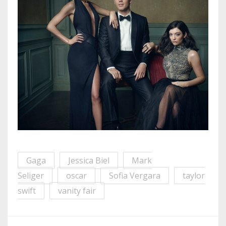
Gaga
Jessica Biel
Mark
Seliger
oscar
Sofia Vergara
taylor
swift
vanity fair