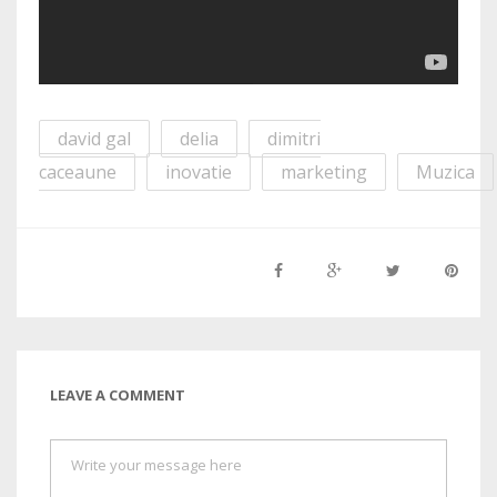
david gal
delia
dimitri
caceaune
inovatie
marketing
Muzica
LEAVE A COMMENT