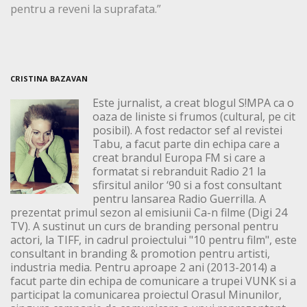
pentru a reveni la suprafata.”
CRISTINA BAZAVAN
Este jurnalist, a creat blogul S!MPA ca o
oaza de liniste si frumos (cultural, pe cit
posibil). A fost redactor sef al revistei
Tabu, a facut parte din echipa care a
creat brandul Europa FM si care a
formatat si rebranduit Radio 21 la
sfirsitul anilor ‘90 si a fost consultant
pentru lansarea Radio Guerrilla. A
prezentat primul sezon al emisiunii Ca-n filme (Digi 24
TV). A sustinut un curs de branding personal pentru
actori, la TIFF, in cadrul proiectului "10 pentru film", este
consultant in branding & promotion pentru artisti,
industria media. Pentru aproape 2 ani (2013-2014) a
facut parte din echipa de comunicare a trupei VUNK si a
participat la comunicarea proiectul Orasul Minunilor,