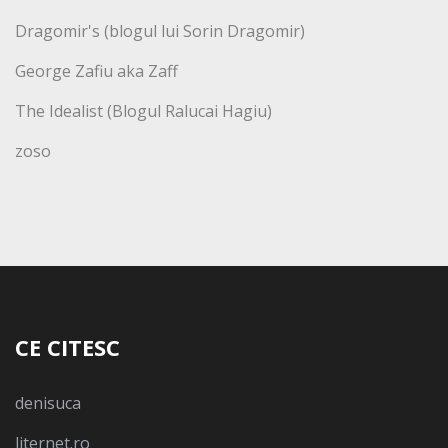
Dragomir's (blogul lui Sorin Dragomir)
George Zafiu aka Zaff
The Idealist (Blogul Ralucai Hagiu)
zoso
CE CITESC
denisuca
liternet.ro