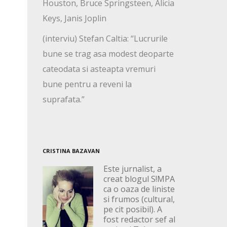
Houston, Bruce Springsteen, Alicia
Keys, Janis Joplin
(interviu) Stefan Caltia: “Lucrurile
bune se trag asa modest deoparte
cateodata si asteapta vremuri
bune pentru a reveni la
suprafata.”
CRISTINA BAZAVAN
Este jurnalist, a
creat blogul S!MPA
ca o oaza de liniste
si frumos (cultural,
pe cit posibil). A
fost redactor sef al