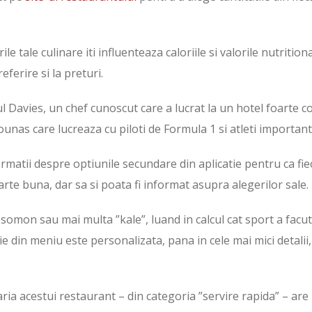
ile tale culinare iti influenteaza caloriile si valorile nutrition
ferire si la preturi.
l Davies, un chef cunoscut care a lucrat la un hotel foarte c
unas care lucreaza cu piloti de Formula 1 si atleti importanti
ormatii despre optiunile secundare din aplicatie pentru ca fie
arte buna, dar sa si poata fi informat asupra alegerilor sale.
omon sau mai multa ”kale”, luand in calcul cat sport a facut
ie din meniu este personalizata, pana in cele mai mici detalii,
taria acestui restaurant – din categoria ”servire rapida” – are