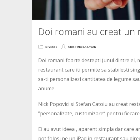
Doi romani au creat un 
DIVERSE
CRISTINA BAZAVAN
Doi romani foarte destepti (unul dintre ei, 
restaurant care iti permite sa stabilesti s
sa-ti personalizezi cantitatea de legume sa
anume.
Nick Popovici si Stefan Catoiu au creat res
”personalizate, customizare” pentru fiecar
Ei au avut ideea , aparent simpla dar care are
pot folosi pe un iPad in restaurant sau dire