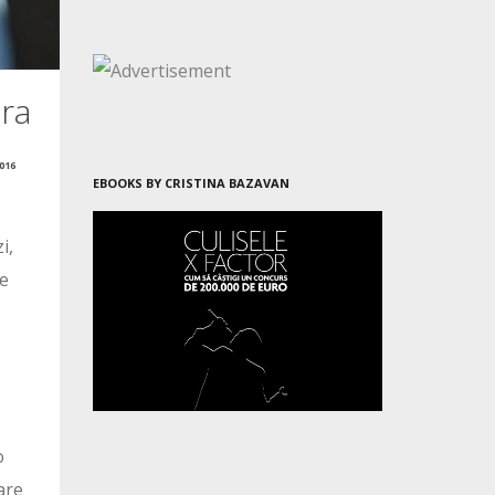
dra
016
EBOOKS BY CRISTINA BAZAVAN
i,
te
o
are