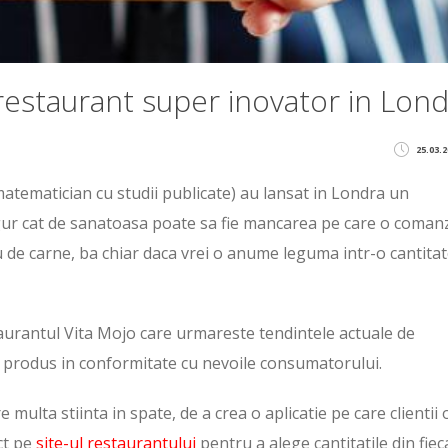
restaurant super inovator in Lon
25.03.2
matematician cu studii publicate) au lansat in Londra un
ingur cat de sanatoasa poate sa fie mancarea pe care o comanz
u de carne, ba chiar daca vrei o anume leguma intr-o cantita
taurantul Vita Mojo care urmareste tendintele actuale de
e produs in conformitate cu nevoile consumatorului.
 multa stiinta in spate, de a crea o aplicatie pe care clientii 
ct pe
site-ul restaurantului
pentru a alege cantitatile din fiec