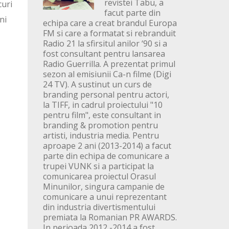
revistei Tabu, a
curi
facut parte din
ni
echipa care a creat brandul Europa
FM si care a formatat si rebranduit
Radio 21 la sfirsitul anilor ‘90 si a
fost consultant pentru lansarea
Radio Guerrilla. A prezentat primul
sezon al emisiunii Ca-n filme (Digi
24 TV). A sustinut un curs de
branding personal pentru actori,
la TIFF, in cadrul proiectului "10
pentru film", este consultant in
branding & promotion pentru
artisti, industria media. Pentru
aproape 2 ani (2013-2014) a facut
parte din echipa de comunicare a
trupei VUNK si a participat la
comunicarea proiectul Orasul
Minunilor, singura campanie de
comunicare a unui reprezentant
din industria divertismentului
premiata la Romanian PR AWARDS.
In perioada 2012 -2014 a fost