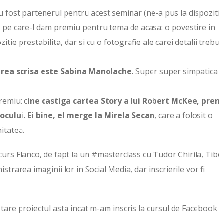
 fost partenerul pentru acest seminar (ne-a pus la dispozit
op pe care-l dam premiu pentru tema de acasa: o povestire in
e prestabilita, dar si cu o fotografie ale carei detalii treb
rea scrisa este Sabina Manolache.
Super super simpatica
remiu: c
ine castiga cartea Story a lui Robert McKee, pre
ocului. Ei bine, el merge la Mirela Secan
, care a folosit o
itatea.
rs Flanco, de fapt la un #masterclass cu Tudor Chirila, Tib
strarea imaginii lor in Social Media, dar inscrierile vor fi
tare proiectul asta incat m-am inscris la cursul de Facebook 