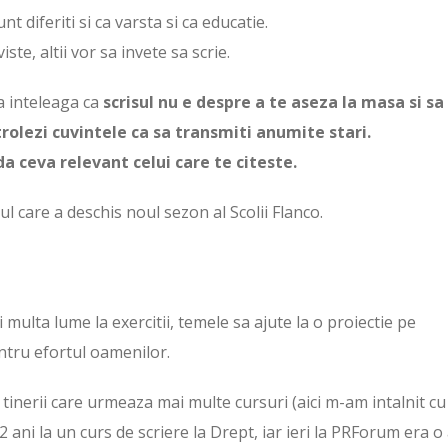
nt diferiti si ca varsta si ca educatie.
ste, altii vor sa invete sa scrie.
a inteleaga ca
scrisul nu e despre a te aseza la masa si sa
trolezi cuvintele ca sa transmiti anumite stari.
da ceva relevant celui care te citeste.
l care a deschis noul sezon al Scolii Flanco.
i multa lume la exercitii, temele sa ajute la o proiectie pe
ntru efortul oamenilor.
 tinerii care urmeaza mai multe cursuri (aici m-am intalnit cu
 ani la un curs de scriere la Drept, iar ieri la PRForum era o 