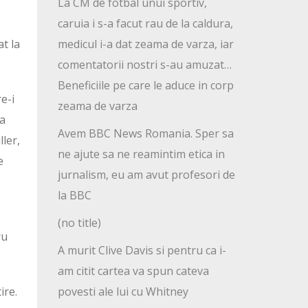
La CM de fotbal unui sportiv,
caruia i s-a facut rau de la caldura,
t la
medicul i-a dat zeama de varza, iar
comentatorii nostri s-au amuzat…
Beneficiile pe care le aduce in corp
e-i
zeama de varza
pa
Avem BBC News Romania. Sper sa
ller,
ne ajute sa ne reamintim etica in
e
jurnalism, eu am avut profesori de
la BBC
(no title)
ru
A murit Clive Davis si pentru ca i-
am citit cartea va spun cateva
ire.
povesti ale lui cu Whitney