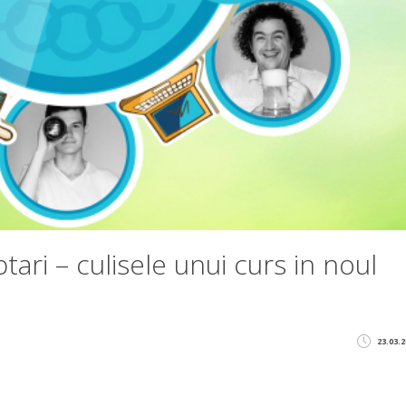
ari – culisele unui curs in noul
23.03.2