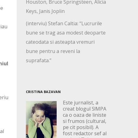
Houston, Bruce Springsteen, Alicia
ie
Keys, Janis Joplin
(interviu) Stefan Caltia: “Lucrurile
uiau
bune se trag asa modest deoparte
cateodata si asteapta vremuri
bune pentru a reveni la
suprafata.”
miul
CRISTINA BAZAVAN
eriu
Este jurnalist, a
creat blogul S!MPA
ca o oaza de liniste
si frumos (cultural,
pe cit posibil). A
al
fost redactor sef al