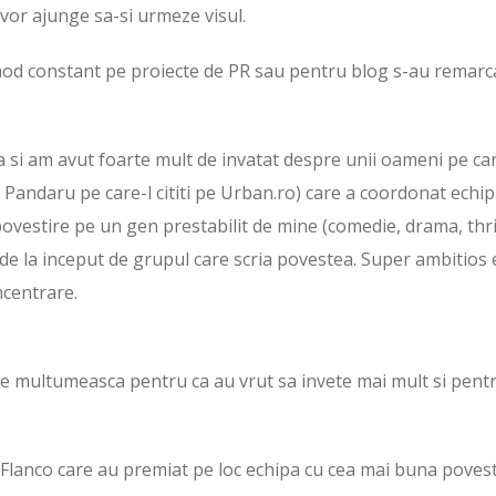
a vor ajunge sa-si urmeze visul.
 mod constant pe proiecte de PR sau pentru blog s-au remarca
a si am avut foarte mult de invatat despre unii oameni pe car
Pandaru pe care-l cititi pe Urban.ro) care a coordonat echi
o povestire pe un gen prestabilit de mine (comedie, drama, thri
 de la inceput de grupul care scria povestea. Super ambitios 
ncentrare.
 se multumeasca pentru ca au vrut sa invete mai mult si pent
 Flanco care au premiat pe loc echipa cu cea mai buna povest