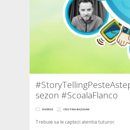
#StoryTellingPesteAstept
sezon #ScoalaFlanco
DIVERSE
CRISTINA BAZAVAN
Trebuie sa le captezi atentia tuturor.