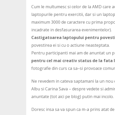
Cum le multumesc si celor de la AMD care au
laptopurile pentru exercitii, dar si un lapt
maximum 3000 de caractere cu prima propoziti
incadrate in desfasurarea evenimentelor).
Castigatoarea laptopului pentru povesti
povestirea ei si cu o actiune neasteptata.
Pentru participanti mai am de anuntat un p
pentru cel mai creativ status de la fata l
fotografie din curs ca sa–si provoace comun
Ne revedem in cateva saptamani la un nou cu
Albu si Carina Sava – despre vedete si admini
anuntate (tot aici pe blog) putin mai incolo.
Doresc insa sa va spun ca m-a prins atat de 