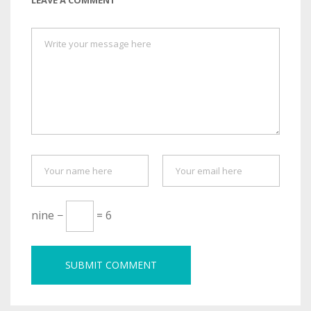
LEAVE A COMMENT
nine −
= 6