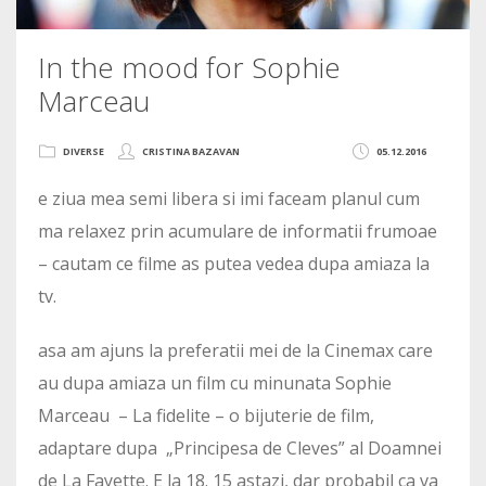
In the mood for Sophie
Marceau
DIVERSE
CRISTINA BAZAVAN
05.12.2016
e ziua mea semi libera si imi faceam planul cum
ma relaxez prin acumulare de informatii frumoae
– cautam ce filme as putea vedea dupa amiaza la
tv.
asa am ajuns la preferatii mei de la Cinemax care
au dupa amiaza un film cu minunata Sophie
Marceau – La fidelite – o bijuterie de film,
adaptare dupa „Principesa de Cleves” al Doamnei
de La Fayette. E la 18. 15 astazi, dar probabil ca va