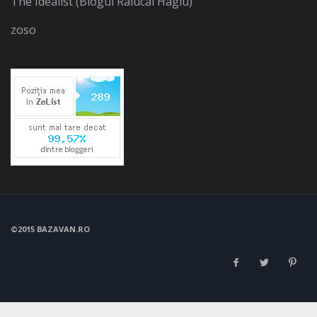
The Idealist (Blogul Ralucai Hagiu)
zoso
©2015 BAZAVAN.RO