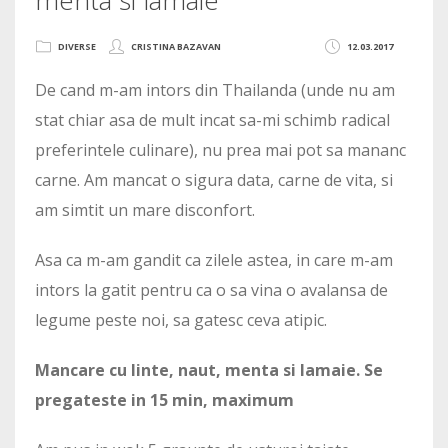
DIVERSE
CRISTINA BAZAVAN
12.03.2017
De cand m-am intors din Thailanda (unde nu am
stat chiar asa de mult incat sa-mi schimb radical
preferintele culinare), nu prea mai pot sa mananc
carne. Am mancat o sigura data, carne de vita, si
am simtit un mare disconfort.
Asa ca m-am gandit ca zilele astea, in care m-am
intors la gatit pentru ca o sa vina o avalansa de
legume peste noi, sa gatesc ceva atipic.
Mancare cu linte, naut, menta si lamaie. Se
pregateste in 15 min, maximum