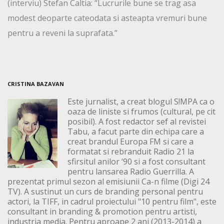
(interviu) Stefan Caltia: “Lucrurile bune se trag asa
modest deoparte cateodata si asteapta vremuri bune
pentru a reveni la suprafata.”
CRISTINA BAZAVAN
Este jurnalist, a creat blogul S!MPA ca o
oaza de liniste si frumos (cultural, pe cit
posibil). A fost redactor sef al revistei
Tabu, a facut parte din echipa care a
creat brandul Europa FM si care a
formatat si rebranduit Radio 21 la
sfirsitul anilor ‘90 si a fost consultant
pentru lansarea Radio Guerrilla. A
prezentat primul sezon al emisiunii Ca-n filme (Digi 24
TV). A sustinut un curs de branding personal pentru
actori, la TIFF, in cadrul proiectului "10 pentru film", este
consultant in branding & promotion pentru artisti,
industria media. Pentru aproape 2 ani (2013-2014) a