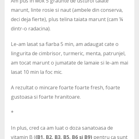
Am pus in wok 5 graunte de usturoi taiate
marunt, linte rosie si naut (ambele din conserva,
deci deja fierte), plus telina taiata marunt (cam ¼
dintr-o radacina).
Le-am lasat sa fiarba 5 min, am adaugat cate o
lingurita de cimbrisor, turmeric, menta, patrunjel,
am tocat marunt o jumatate de lamaie si le-am mai
lasat 10 min la foc mic.
A rezultat o mincare foarte foarte fresh, foarte
gustoasa si foarte hranitoare.
*
In plus, cred ca am luat o doza sanatoasa de
vitamin B (
(B1, B2, B3, B5, B6 si B9)
pentru ca sunt