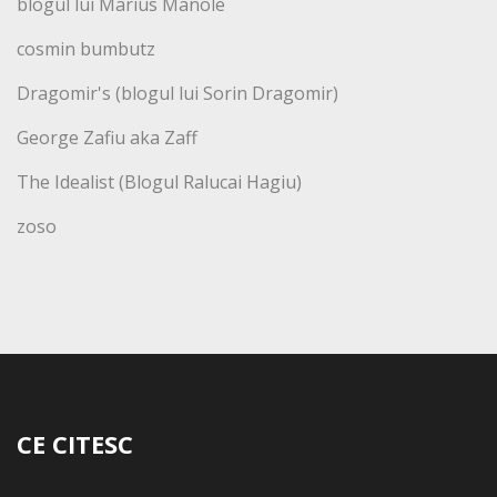
blogul lui Marius Manole
cosmin bumbutz
Dragomir's (blogul lui Sorin Dragomir)
George Zafiu aka Zaff
The Idealist (Blogul Ralucai Hagiu)
zoso
CE CITESC