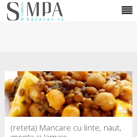
(reteta) Mancare cu linte, naut,
menta si lamaie