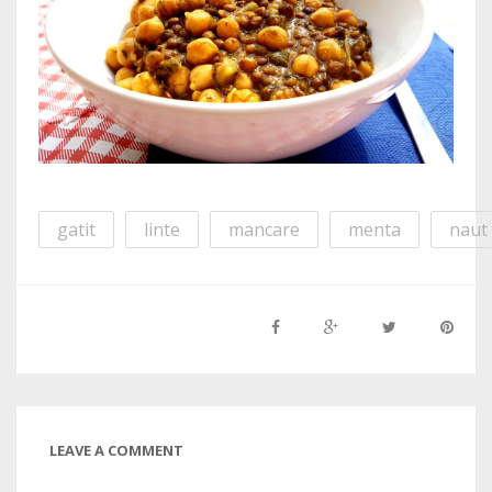
gatit
linte
mancare
menta
naut
LEAVE A COMMENT