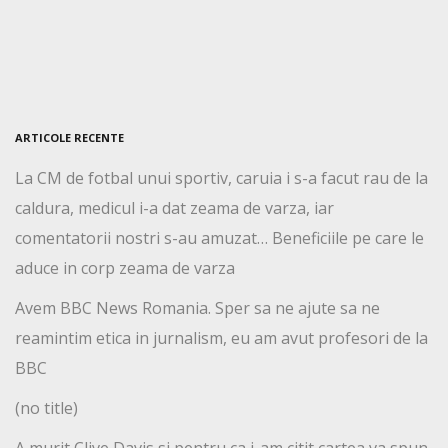
ARTICOLE RECENTE
La CM de fotbal unui sportiv, caruia i s-a facut rau de la
caldura, medicul i-a dat zeama de varza, iar
comentatorii nostri s-au amuzat… Beneficiile pe care le
aduce in corp zeama de varza
Avem BBC News Romania. Sper sa ne ajute sa ne
reamintim etica in jurnalism, eu am avut profesori de la
BBC
(no title)
A murit Clive Davis si pentru ca i-am citit cartea va spun