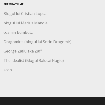
PREFERATII MEI
Blogul lui Cristian Lupsa
blogul lui Marius Manole
cosmin bumbutz
Dragomir's (blogul lui Sorin Dragomir)
George Zafiu aka Zaff
The Idealist (Blogul Ralucai Hagiu)
zoso