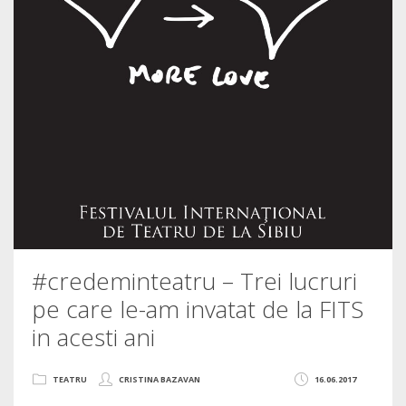
#credeminteatru – Trei lucruri
pe care le-am invatat de la FITS
in acesti ani
TEATRU
CRISTINA BAZAVAN
16.06.2017