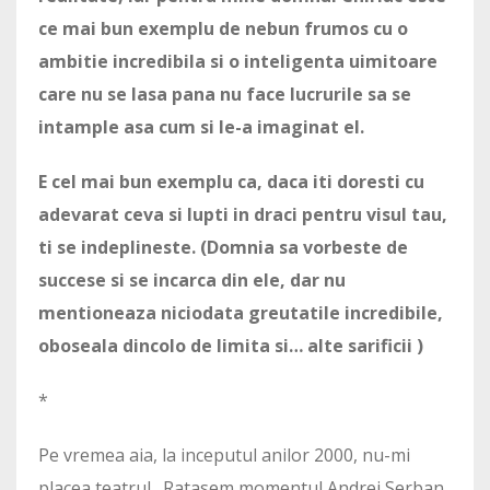
ce mai bun exemplu de nebun frumos cu o
ambitie incredibila si o inteligenta uimitoare
care nu se lasa pana nu face lucrurile sa se
intample asa cum si le-a imaginat el.
E cel mai bun exemplu ca, daca iti doresti cu
adevarat ceva si lupti in draci pentru visul tau,
ti se indeplineste. (Domnia sa vorbeste de
succese si se incarca din ele, dar nu
mentioneaza niciodata greutatile incredibile,
oboseala dincolo de limita si… alte sarificii )
*
Pe vremea aia, la inceputul anilor 2000, nu-mi
placea teatrul. Ratasem momentul Andrei Serban