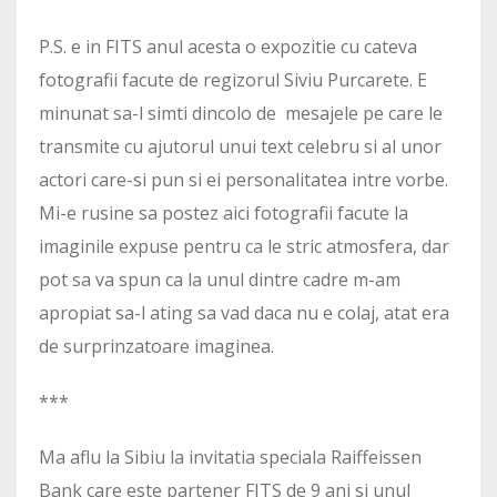
P.S. e in FITS anul acesta o expozitie cu cateva
fotografii facute de regizorul Siviu Purcarete. E
minunat sa-l simti dincolo de mesajele pe care le
transmite cu ajutorul unui text celebru si al unor
actori care-si pun si ei personalitatea intre vorbe.
Mi-e rusine sa postez aici fotografii facute la
imaginile expuse pentru ca le stric atmosfera, dar
pot sa va spun ca la unul dintre cadre m-am
apropiat sa-l ating sa vad daca nu e colaj, atat era
de surprinzatoare imaginea.
***
Ma aflu la Sibiu la invitatia speciala Raiffeissen
Bank care este partener FITS de 9 ani si unul