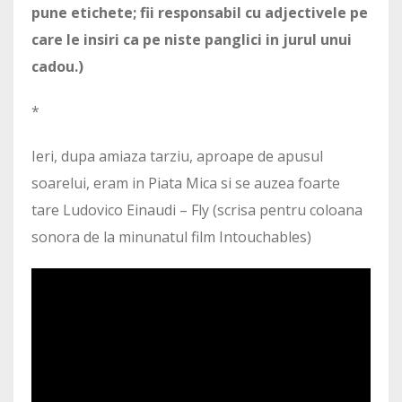
pune etichete; fii responsabil cu adjectivele pe
care le insiri ca pe niste panglici in jurul unui
cadou.)
*
Ieri, dupa amiaza tarziu, aproape de apusul
soarelui, eram in Piata Mica si se auzea foarte
tare Ludovico Einaudi – Fly (scrisa pentru coloana
sonora de la minunatul film Intouchables)