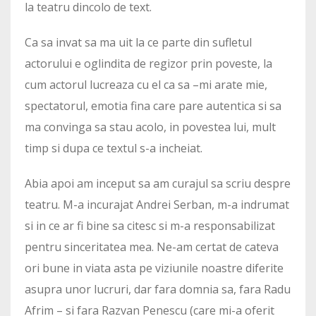
la teatru dincolo de text.
Ca sa invat sa ma uit la ce parte din sufletul
actorului e oglindita de regizor prin poveste, la
cum actorul lucreaza cu el ca sa –mi arate mie,
spectatorul, emotia fina care pare autentica si sa
ma convinga sa stau acolo, in povestea lui, mult
timp si dupa ce textul s-a incheiat.
Abia apoi am inceput sa am curajul sa scriu despre
teatru. M-a incurajat Andrei Serban, m-a indrumat
si in ce ar fi bine sa citesc si m-a responsabilizat
pentru sinceritatea mea. Ne-am certat de cateva
ori bune in viata asta pe viziunile noastre diferite
asupra unor lucruri, dar fara domnia sa, fara Radu
Afrim – si fara Razvan Penescu (care mi-a oferit