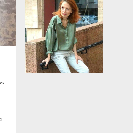
a
017
si