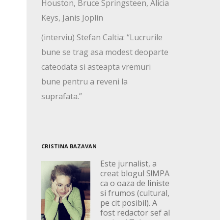
Houston, Bruce Springsteen, Alicia
Keys, Janis Joplin
(interviu) Stefan Caltia: “Lucrurile
bune se trag asa modest deoparte
cateodata si asteapta vremuri
bune pentru a reveni la
suprafata.”
CRISTINA BAZAVAN
Este jurnalist, a
creat blogul S!MPA
ca o oaza de liniste
si frumos (cultural,
pe cit posibil). A
fost redactor sef al