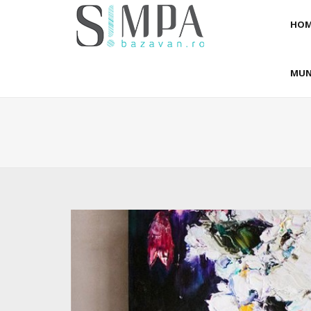
HOM
MUN