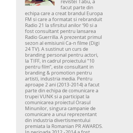
revistei Tabu, a
facut parte din
echipa care a creat brandul Europa
FM si care a formatat si rebranduit
Radio 21 la sfirsitul anilor ‘90 si a
fost consultant pentru lansarea
Radio Guerrilla. A prezentat primul
sezon al emisiunii Ca-n filme (Digi
24 TV). A sustinut un curs de
branding personal pentru actori,
la TIFF, in cadrul proiectului "10
pentru film", este consultant in
branding & promotion pentru
artisti, industria media. Pentru
aproape 2 ani (2013-2014) a facut
parte din echipa de comunicare a
trupei VUNK si a participat la
comunicarea proiectul Orasul
Minunilor, singura campanie de
comunicare a unui reprezentant
din industria divertismentului
premiata la Romanian PR AWARDS.
In perioada 2012 -2014 a fost