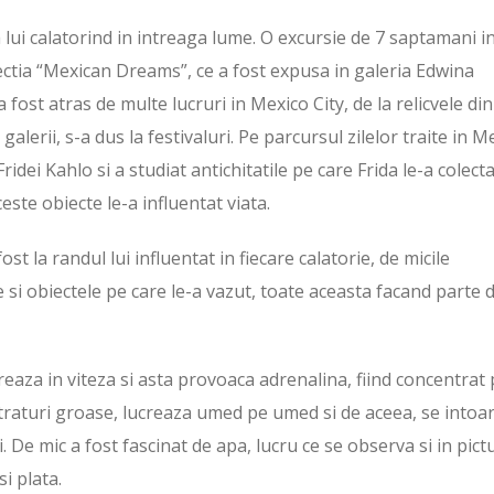
 lui calatorind in intreaga lume. O excursie de 7 saptamani i
ectia “Mexican Dreams”, ce a fost expusa in galeria Edwina
a fost atras de multe lucruri in Mexico City, de la relicvele din
, galerii, s-a dus la festivaluri. Pe parcursul zilelor traite in M
Fridei Kahlo si a studiat antichitatile pe care Frida le-a colect
ste obiecte le-a influentat viata.
ost la randul lui influentat in fiecare calatorie, de micile
 si obiectele pe care le-a vazut, toate aceasta facand parte 
reaza in viteza si asta provoaca adrenalina, fiind concentrat
 straturi groase, lucreaza umed pe umed si de aceea, se intoa
De mic a fost fascinat de apa, lucru ce se observa si in pictu
si plata.