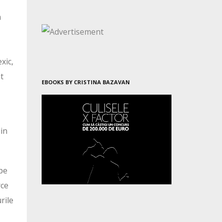
n
exic,
at
EBOOKS BY CRISTINA BAZAVAN
din
 pe
rce
rile