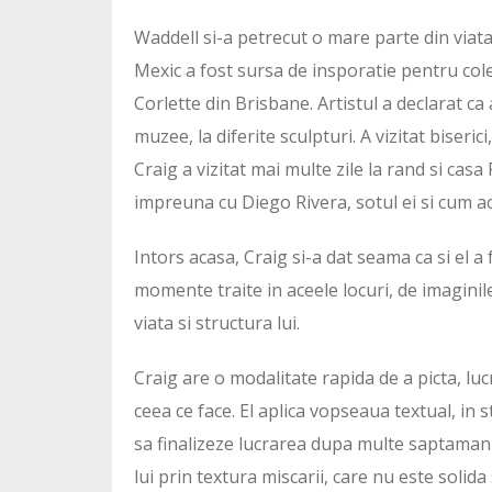
Waddell si-a petrecut o mare parte din viata
Mexic a fost sursa de insporatie pentru col
Corlette din Brisbane. Artistul a declarat ca 
muzee, la diferite sculpturi. A vizitat biserici
Craig a vizitat mai multe zile la rand si casa 
impreuna cu Diego Rivera, sotul ei si cum ace
Intors acasa, Craig si-a dat seama ca si el a f
momente traite in aceele locuri, de imaginile
viata si structura lui.
Craig are o modalitate rapida de a picta, luc
ceea ce face. El aplica vopseaua textual, in
sa finalizeze lucrarea dupa multe saptamani. 
lui prin textura miscarii, care nu este solida 