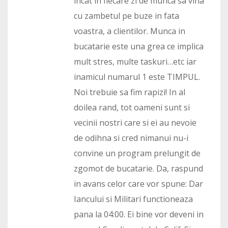
incat in fiecare zi de munca sa vina
cu zambetul pe buze in fata
voastra, a clientilor. Munca in
bucatarie este una grea ce implica
mult stres, multe taskuri…etc iar
inamicul numarul 1 este TIMPUL.
Noi trebuie sa fim rapizi! In al
doilea rand, tot oameni sunt si
vecinii nostri care si ei au nevoie
de odihna si cred nimanui nu-i
convine un program prelungit de
zgomot de bucatarie. Da, raspund
in avans celor care vor spune: Dar
Iancului si Militari functioneaza
pana la 04:00. Ei bine vor deveni in