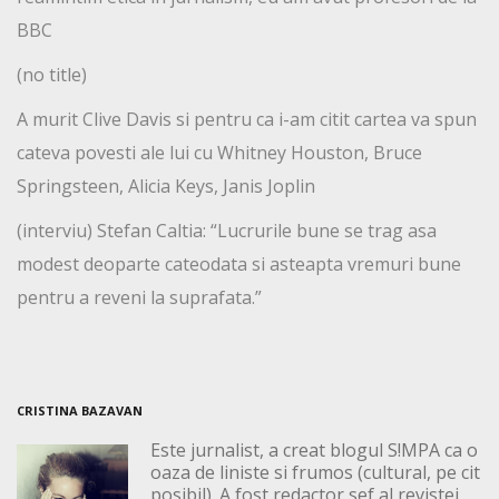
BBC
(no title)
A murit Clive Davis si pentru ca i-am citit cartea va spun
cateva povesti ale lui cu Whitney Houston, Bruce
Springsteen, Alicia Keys, Janis Joplin
(interviu) Stefan Caltia: “Lucrurile bune se trag asa
modest deoparte cateodata si asteapta vremuri bune
pentru a reveni la suprafata.”
CRISTINA BAZAVAN
Este jurnalist, a creat blogul S!MPA ca o
oaza de liniste si frumos (cultural, pe cit
posibil). A fost redactor sef al revistei