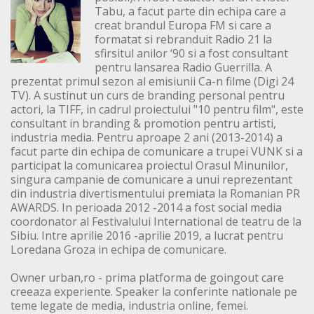
Tabu, a facut parte din echipa care a
creat brandul Europa FM si care a
formatat si rebranduit Radio 21 la
sfirsitul anilor ‘90 si a fost consultant
pentru lansarea Radio Guerrilla. A
prezentat primul sezon al emisiunii Ca-n filme (Digi 24
TV). A sustinut un curs de branding personal pentru
actori, la TIFF, in cadrul proiectului "10 pentru film", este
consultant in branding & promotion pentru artisti,
industria media. Pentru aproape 2 ani (2013-2014) a
facut parte din echipa de comunicare a trupei VUNK si a
participat la comunicarea proiectul Orasul Minunilor,
singura campanie de comunicare a unui reprezentant
din industria divertismentului premiata la Romanian PR
AWARDS. In perioada 2012 -2014 a fost social media
coordonator al Festivalului International de teatru de la
Sibiu. Intre aprilie 2016 -aprilie 2019, a lucrat pentru
Loredana Groza in echipa de comunicare.
Owner urban,ro - prima platforma de goingout care
creeaza experiente. Speaker la conferinte nationale pe
teme legate de media, industria online, femei.