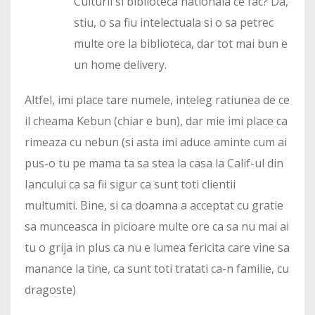
Culturii si biblioteca nationala ce fac? Da,
stiu, o sa fiu intelectuala si o sa petrec
multe ore la biblioteca, dar tot mai bun e
un home delivery.
Altfel, imi place tare numele, inteleg ratiunea de ce
il cheama Kebun (chiar e bun), dar mie imi place ca
rimeaza cu nebun (si asta imi aduce aminte cum ai
pus-o tu pe mama ta sa stea la casa la Calif-ul din
Iancului ca sa fii sigur ca sunt toti clientii
multumiti. Bine, si ca doamna a acceptat cu gratie
sa munceasca in picioare multe ore ca sa nu mai ai
tu o grija in plus ca nu e lumea fericita care vine sa
manance la tine, ca sunt toti tratati ca-n familie, cu
dragoste)