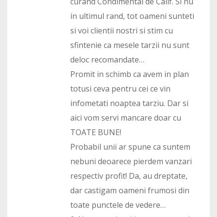
curand Condimental de Calif. Si nu
in ultimul rand, tot oameni sunteti
si voi clientii nostri si stim cu
sfintenie ca mesele tarzii nu sunt
deloc recomandate…
Promit in schimb ca avem in plan
totusi ceva pentru cei ce vin
infometati noaptea tarziu. Dar si
aici vom servi mancare doar cu
TOATE BUNE!
Probabil unii ar spune ca suntem
nebuni deoarece pierdem vanzari
respectiv profit! Da, au dreptate,
dar castigam oameni frumosi din
toate punctele de vedere…