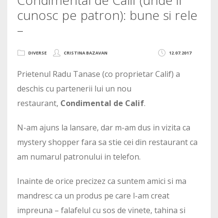
cunosc pe patron): bune si rele
–
DIVERSE
CRISTINA BAZAVAN
12.07.2017
Prietenul Radu Tanase (co proprietar Calif) a
deschis cu partenerii lui un nou
restaurant,
Condimental de Calif
.
N-am ajuns la lansare, dar m-am dus in vizita ca
mystery shopper fara sa stie cei din restaurant ca
am numarul patronului in telefon.
Inainte de orice precizez ca suntem amici si ma
mandresc ca un produs pe care l-am creat
impreuna – falafelul cu sos de vinete, tahina si