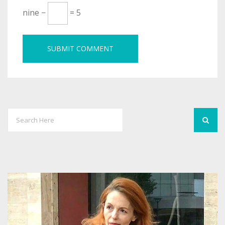
nine −
= 5