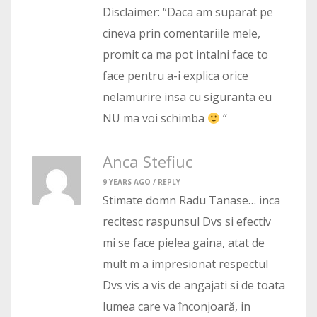
Disclaimer: “Daca am suparat pe
cineva prin comentariile mele,
promit ca ma pot intalni face to
face pentru a-i explica orice
nelamurire insa cu siguranta eu
NU ma voi schimba
“
Anca Stefiuc
9 YEARS AGO /
REPLY
Stimate domn Radu Tanase… inca
recitesc raspunsul Dvs si efectiv
mi se face pielea gaina, atat de
mult m a impresionat respectul
Dvs vis a vis de angajati si de toata
lumea care va înconjoară, in