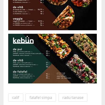
calif
falafel simpa
radu tanase