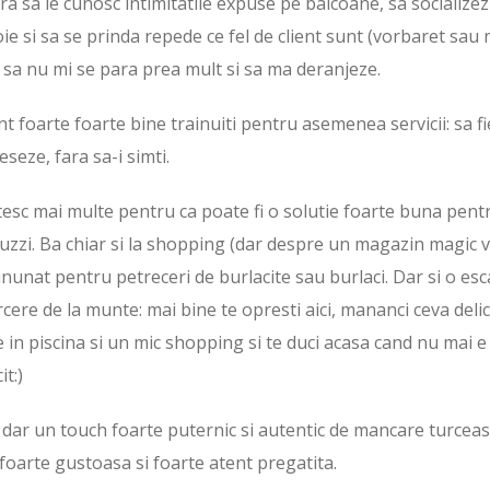
fara sa le cunosc intimitatile expuse pe balcoane, sa socializez
ie si sa se prinda repede ce fel de client sunt (vorbaret sau 
 sa nu mi se para prea mult si sa ma deranjeze.
t foarte foarte bine trainuiti pentru asemenea servicii: sa fi
eseze, fara sa-i simti.
stesc mai multe pentru ca poate fi o solutie foarte buna pent
acuzzi. Ba chiar si la shopping (dar despre un magazin magic 
minunat pentru petreceri de burlacite sau burlaci. Dar si o esc
re de la munte: mai bine te opresti aici, mananci ceva delic
e in piscina si un mic shopping si te duci acasa cand nu mai e
it:)
 dar un touch foarte puternic si autentic de mancare turceas
foarte gustoasa si foarte atent pregatita.