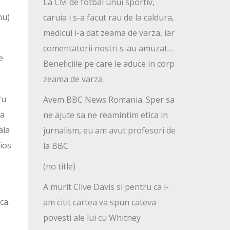
La CM de fotbal unui sportiv,
nu)
caruia i s-a facut rau de la caldura,
medicul i-a dat zeama de varza, iar
comentatorii nostri s-au amuzat…
e
Beneficiile pe care le aduce in corp
zeama de varza
ru
Avem BBC News Romania. Sper sa
va
ne ajute sa ne reamintim etica in
ala
jurnalism, eu am avut profesori de
ios
la BBC
(no title)
A murit Clive Davis si pentru ca i-
ca.
am citit cartea va spun cateva
povesti ale lui cu Whitney