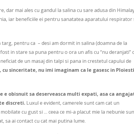
e, dar mai ales cu gandul la salina cu sare adusa din Himala
nia, iar beneficiile ei pentru sanatatea aparatului respirator
n targ, pentru ca – desi am dormit in salina (doamna de la
 fost in stare sa puna pentru o ora un afis cu “nu deranjati” 
eficiat de un masaj din talpi si pana in crestetul capului de
i, cu sinceritate, nu imi imaginam ca le gasesc in Ploiest
re e obisnuit sa deserveasca multi expati, asa ca angajat
te discreti.
Luxul e evident, camerele sunt cam cat un
mobilate cu gust si … ceea ce mi-a placut mie la nebunie sun
at, sa ai contact cu cat mai putina lume.