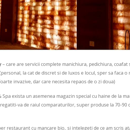
y
– care are servicii complete manichiura, pedichiura, coafat 
ersonal, la cat de discret si de luxos e locul, sper sa faca o 
foarte invazive, dar care necesita repaos de o zi doua)
 & Spa exista un asemenea magazin special cu haine de la ma
egatiti-va de raiul comparaturilor, super produse la 70-90 
per restaurant cu mancare bio.. si intelegeti de ce am scris at