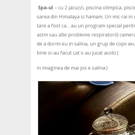
Spa-ul
– cu 2 jacuzzi, piscina olimpica, pi
sarea din Himalaya si hamam. Un mic rai in c
tare a fost ca… au un program special pentru 
astm sau alte probleme respiratorii) camera 
de a dormi eu in salina, un grup de copii avu
bine si-au facut cat s-au jucat acolo:)
in imaginea de mai jos e salina:)