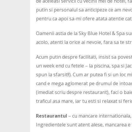
de aceleasi servicii cu vecinii mei de hotel, 
putin si personalul sa anticipeze ce am nevo
pentru ca apoi sa-mi ofere atata atentie cat
Oamenii astia de la Sky Blue Hotel & Spa sun
acolo, atenti la orice ai nevoie, fara sa te str
Acum putin despre facilitati, insist sa pove
un week end cu fetele – la piscina, spa si J
spun la sfarsit!!). Cum ar putea fi si un loc 
cand e mega aglomerat pe drumul de intoarce
(imediat scriu despre restaurant), faci o bai
traficul asa mare, iar tu esti si relaxat si feric
Restaurantul
– cu mancare internationala,
Ingredientele sunt atent alese, mancarea e 