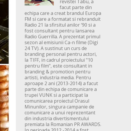
revistei Tabu, a
facut parte din
echipa care a creat brandul Europa
FM si care a formatat si rebranduit
Radio 21 la sfirsitul anilor ‘90 si a
fost consultant pentru lansarea
Radio Guerrilla. A prezentat primul
sezon al emisiunii Ca-n filme (Digi
24 TV). A sustinut un curs de
branding personal pentru actori,
la TIFF, in cadrul proiectului "10
pentru film", este consultant in
branding & promotion pentru
artisti, industria media. Pentru
aproape 2 ani (2013-2014) a facut
parte din echipa de comunicare a
trupei VUNK si a participat la
comunicarea proiectul Orasul
Minunilor, singura campanie de
comunicare a unui reprezentant
din industria divertismentului
premiata la Romanian PR AWARDS.
In perioada 2012 -2014 a fost