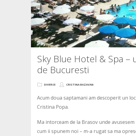
Sky Blue Hotel & Spa – u
de Bucuresti
DIVERSE
CRISTINA BAZAVAN
Acum doua saptamani am descoperit un loc 
Cristina Popa.
Ma intorceam de la Brasov unde avusesem tr
cum ii spunem noi – m-a rugat sa ma opresc l