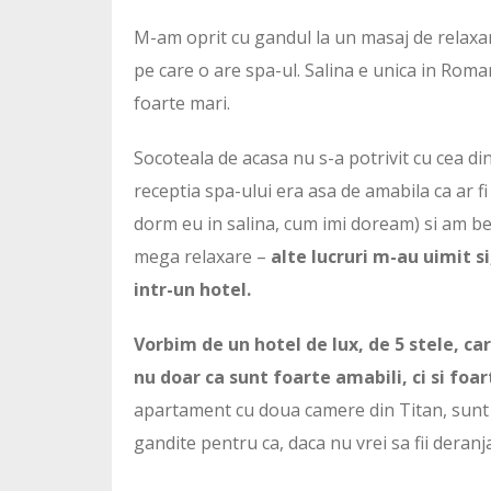
M-am oprit cu gandul la un masaj de relaxar
pe care o are spa-ul. Salina e unica in Roma
foarte mari.
Socoteala de acasa nu s-a potrivit cu cea di
receptia spa-ului era asa de amabila ca ar fi
dorm eu in salina, cum imi doream) si am ben
mega relaxare –
alte lucruri m-au uimit s
intr-un hotel.
Vorbim de un hotel de lux, de 5 stele, ca
nu doar ca sunt foarte amabili, ci si foar
apartament cu doua camere din Titan, sunt 
gandite pentru ca, daca nu vrei sa fii deranj