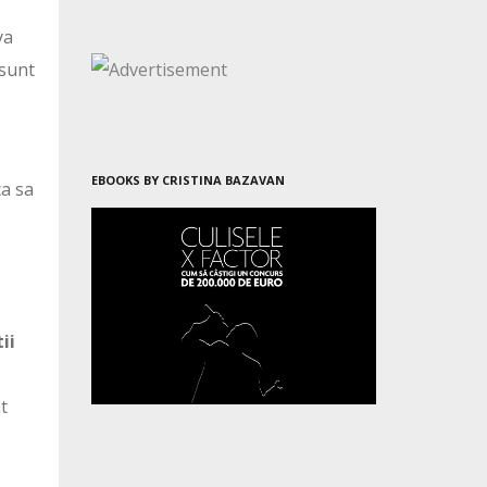
ya
 sunt
EBOOKS BY CRISTINA BAZAVAN
ca sa
i
ii
t