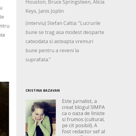
Houston, Bruce Springsteen, Alicia
cu
Keys, Janis Joplin
te
(interviu) Stefan Caltia: “Lucrurile
entru
bune se trag asa modest deoparte
nte
cateodata si asteapta vremuri
bune pentru a reveni la
suprafata.”
CRISTINA BAZAVAN
Este jurnalist, a
creat blogul S!MPA
ca o oaza de liniste
si frumos (cultural,
pe cit posibil). A
fost redactor sef al