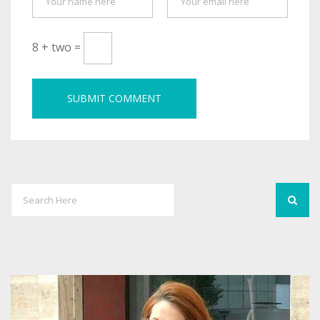
8 + two =