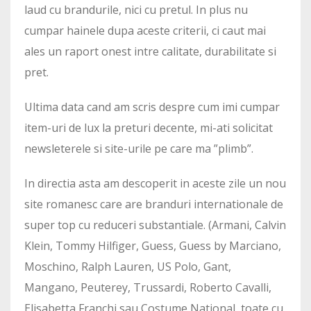
laud cu brandurile, nici cu pretul. In plus nu
cumpar hainele dupa aceste criterii, ci caut mai
ales un raport onest intre calitate, durabilitate si
pret.
Ultima data cand am scris despre cum imi cumpar
item-uri de lux la preturi decente, mi-ati solicitat
newsleterele si site-urile pe care ma ”plimb”.
In directia asta am descoperit in aceste zile un nou
site romanesc care are branduri internationale de
super top cu reduceri substantiale. (Armani, Calvin
Klein, Tommy Hilfiger, Guess, Guess by Marciano,
Moschino, Ralph Lauren, US Polo, Gant,
Mangano, Peuterey, Trussardi, Roberto Cavalli,
Elisabetta Franchi sau Costume National, toate cu