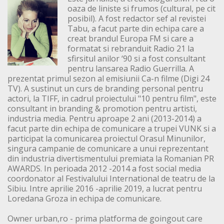
oaza de liniste si frumos (cultural, pe cit
posibil). A fost redactor sef al revistei
Tabu, a facut parte din echipa care a
creat brandul Europa FM si care a
formatat si rebranduit Radio 21 la
sfirsitul anilor ‘90 si a fost consultant
pentru lansarea Radio Guerrilla. A
prezentat primul sezon al emisiunii Ca-n filme (Digi 24
TV). A sustinut un curs de branding personal pentru
actori, la TIFF, in cadrul proiectului "10 pentru film", este
consultant in branding & promotion pentru artisti,
industria media. Pentru aproape 2 ani (2013-2014) a
facut parte din echipa de comunicare a trupei VUNK si a
participat la comunicarea proiectul Orasul Minunilor,
singura campanie de comunicare a unui reprezentant
din industria divertismentului premiata la Romanian PR
AWARDS. In perioada 2012 -2014 a fost social media
coordonator al Festivalului International de teatru de la
Sibiu. Intre aprilie 2016 -aprilie 2019, a lucrat pentru
Loredana Groza in echipa de comunicare.
Owner urban,ro - prima platforma de goingout care