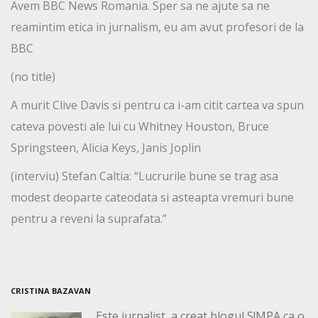
Avem BBC News Romania. Sper sa ne ajute sa ne
reamintim etica in jurnalism, eu am avut profesori de la
BBC
(no title)
A murit Clive Davis si pentru ca i-am citit cartea va spun
cateva povesti ale lui cu Whitney Houston, Bruce
Springsteen, Alicia Keys, Janis Joplin
(interviu) Stefan Caltia: “Lucrurile bune se trag asa
modest deoparte cateodata si asteapta vremuri bune
pentru a reveni la suprafata.”
CRISTINA BAZAVAN
Este jurnalist, a creat blogul S!MPA ca o