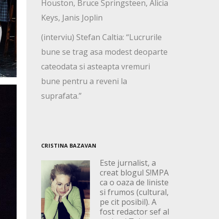
Houston, Bruce Springsteen, Alicia
Keys, Janis Joplin
(interviu) Stefan Caltia: “Lucrurile
bune se trag asa modest deoparte
cateodata si asteapta vremuri
bune pentru a reveni la
suprafata.”
CRISTINA BAZAVAN
Este jurnalist, a
creat blogul S!MPA
ca o oaza de liniste
si frumos (cultural,
pe cit posibil). A
fost redactor sef al