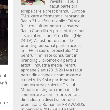
revistei Tabu, a
facut parte din
echipa care a creat brandul Europa
FM si care a formatat si rebranduit
Radio 21 la sfirsitul anilor ‘90 si a
fost consultant pentru lansarea
Radio Guerrilla. A prezentat primul
sezon al emisiunii Ca-n filme (Digi
24 TV). A sustinut un curs de
branding personal pentru actori,
la TIFF, in cadrul proiectului "10
pentru film", este consultant in
branding & promotion pentru
artisti, industria media. Pentru
aproape 2 ani (2013-2014) a facut
parte din echipa de comunicare a
anul
trupei VUNK si a participat la
r fi
comunicarea proiectul Orasul
Minunilor, singura campanie de
comunicare a unui reprezentant
din industria divertismentului
intre
premiata la Romanian PR AWARDS.
In perioada 2012 -2014 a fost