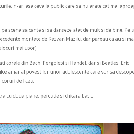
turile, n-ar lasa ceva la public care sa nu arate cat mai apro
 pe scena sa cante si sa danseze atat de mult si de bine. Pe 
precedente montate de Razvan Mazilu, dar pareau ca au si ma
 alocuri mai usor)
ati corale din Bach, Pergolesi si Handel, dar si Beatles, Eric
ulce amar al povestilor unor adolescente care vor sa descop
 coruri de liceu.
tra cu doua piane, percutie si chitara bas…