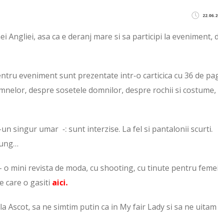
22.06.2
i Angliei, asa ca e deranj mare si sa participi la eveniment, 
ntru eveniment sunt prezentate intr-o carticica cu 36 de pag
oamnelor, despre sosetele domnilor, despre rochii si costume,
un singur umar -: sunt interzise. La fel si pantalonii scurti.
 lung…
a – o mini revista de moda, cu shooting, cu tinute pentru femei
e care o gasiti
aici
.
a Ascot, sa ne simtim putin ca in My fair Lady si sa ne uitam 