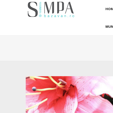
HOM
MUN