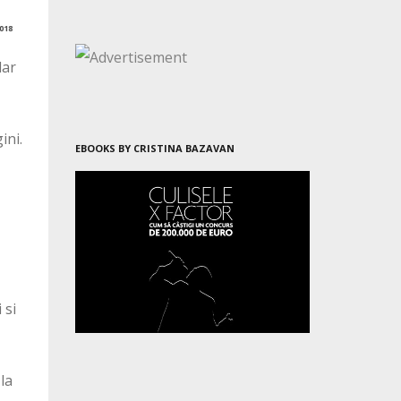
018
dar
ini.
EBOOKS BY CRISTINA BAZAVAN
 si
la