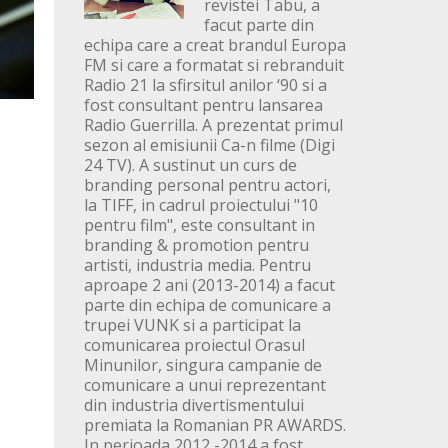
revistei Tabu, a
facut parte din
echipa care a creat brandul Europa
FM si care a formatat si rebranduit
Radio 21 la sfirsitul anilor ‘90 si a
fost consultant pentru lansarea
Radio Guerrilla. A prezentat primul
sezon al emisiunii Ca-n filme (Digi
24 TV). A sustinut un curs de
branding personal pentru actori,
la TIFF, in cadrul proiectului "10
pentru film", este consultant in
branding & promotion pentru
artisti, industria media. Pentru
aproape 2 ani (2013-2014) a facut
parte din echipa de comunicare a
trupei VUNK si a participat la
comunicarea proiectul Orasul
Minunilor, singura campanie de
comunicare a unui reprezentant
din industria divertismentului
premiata la Romanian PR AWARDS.
In perioada 2012 -2014 a fost