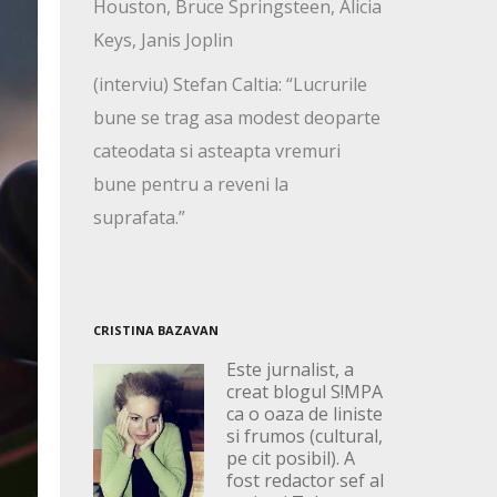
Houston, Bruce Springsteen, Alicia
Keys, Janis Joplin
(interviu) Stefan Caltia: “Lucrurile
bune se trag asa modest deoparte
cateodata si asteapta vremuri
bune pentru a reveni la
suprafata.”
CRISTINA BAZAVAN
Este jurnalist, a
creat blogul S!MPA
ca o oaza de liniste
si frumos (cultural,
pe cit posibil). A
fost redactor sef al