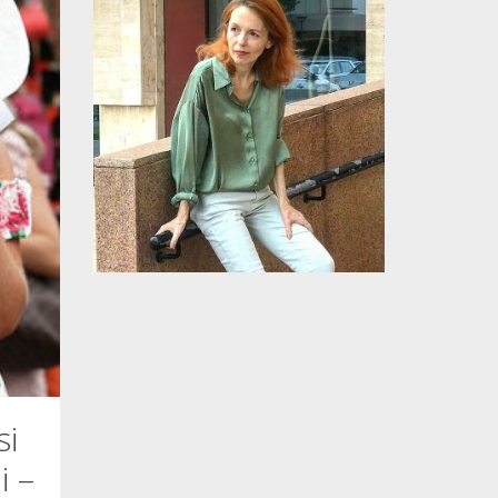
si
i –