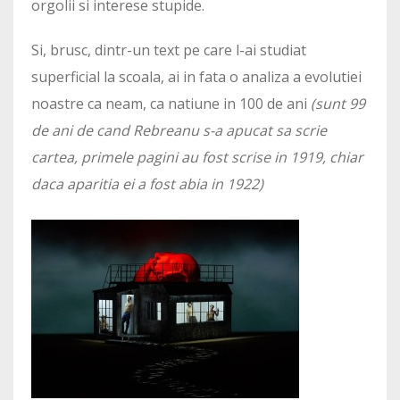
orgolii si interese stupide.
Si, brusc, dintr-un text pe care l-ai studiat
superficial la scoala, ai in fata o analiza a evolutiei
noastre ca neam, ca natiune in 100 de ani
(sunt 99
de ani de cand Rebreanu s-a apucat sa scrie
cartea, primele pagini au fost scrise in 1919, chiar
daca aparitia ei a fost abia in 1922)