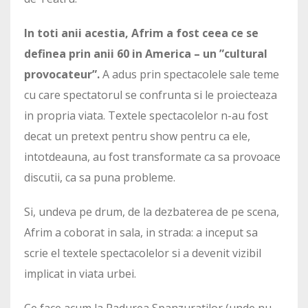
In toti anii acestia, Afrim a fost ceea ce se
definea prin anii 60 in America – un ”cultural
provocateur”.
A adus prin spectacolele sale teme
cu care spectatorul se confrunta si le proiecteaza
in propria viata. Textele spectacolelor n-au fost
decat un pretext pentru show pentru ca ele,
intotdeauna, au fost transformate ca sa provoace
discutii, ca sa puna probleme.
Si, undeva pe drum, de la dezbaterea de pe scena,
Afrim a coborat in sala, in strada: a inceput sa
scrie el textele spectacolelor si a devenit vizibil
implicat in viata urbei.
Ce face acum la Padurea Spanzuratilor (unde nu