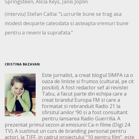
Springsteen, Alicia Keys, Janis Joplin
(interviu) Stefan Caltia: “Lucrurile bune se trag asa
modest deoparte cateodata si asteapta vremuri bune
pentru a reveni la suprafata.”
CRISTINA BAZAVAN
Este jurnalist, a creat blogul S!MPA ca o
oaza de liniste si frumos (cultural, pe cit
posibil). A fost redactor sef al revistei
Tabu, a facut parte din echipa care a
creat brandul Europa FM si care a
formatat si rebranduit Radio 21 la
sfirsitul anilor ‘90 si a fost consultant
pentru lansarea Radio Guerrilla. A
prezentat primul sezon al emisiunii Ca-n filme (Digi 24
TV). A sustinut un curs de branding personal pentru
actori, la TIFF, in cadrul proiectului "10 pentru film", este