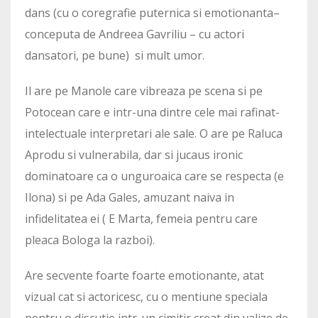
dans (cu o coregrafie puternica si emotionanta–
conceputa de Andreea Gavriliu – cu actori
dansatori, pe bune) si mult umor.
Il are pe Manole care vibreaza pe scena si pe
Potocean care e intr-una dintre cele mai rafinat-
intelectuale interpretari ale sale. O are pe Raluca
Aprodu si vulnerabila, dar si jucaus ironic
dominatoare ca o unguroaica care se respecta (e
Ilona) si pe Ada Gales, amuzant naiva in
infidelitatea ei ( E Marta, femeia pentru care
pleaca Bologa la razboi).
Are secvente foarte foarte emotionante, atat
vizual cat si actoricesc, cu o mentiune speciala
pentru o discutie intr-un cimitir creat din valize de