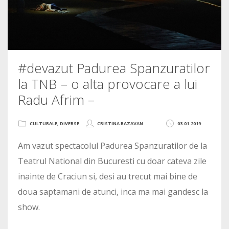
#devazut Padurea Spanzuratilor
la TNB – o alta provocare a lui
Radu Afrim –
CULTURALE
,
DIVERSE
CRISTINA BAZAVAN
03.01.2019
Am vazut spectacolul Padurea Spanzuratilor de la
Teatrul National din Bucuresti cu doar cateva zile
inainte de Craciun si, desi au trecut mai bine de
doua saptamani de atunci, inca ma mai gandesc la
show.