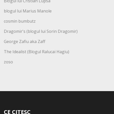
Blogul lui Cristian Lupsa
blogul lui Marius Manole
cosmin bumbutz
Dragomir's (blogul lui Sorin Dragomir)
George Zafiu aka Zaff
The Idealist (Blogul Ralucai Hagiu)
zoso
CE CITESC