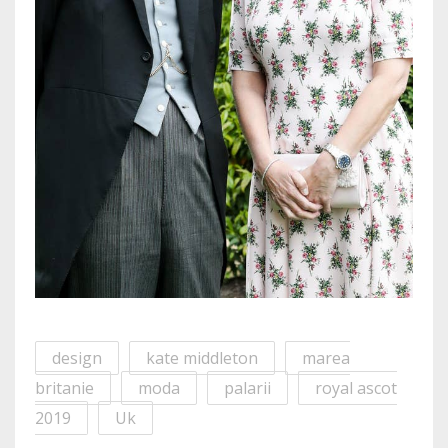
design
kate middleton
marea
britanie
moda
palarii
royal ascot
2019
Uk