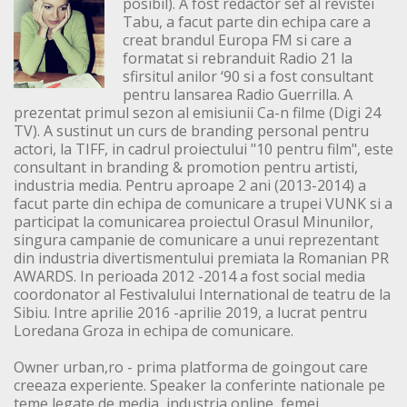
posibil). A fost redactor sef al revistei
Tabu, a facut parte din echipa care a
creat brandul Europa FM si care a
formatat si rebranduit Radio 21 la
sfirsitul anilor ‘90 si a fost consultant
pentru lansarea Radio Guerrilla. A
prezentat primul sezon al emisiunii Ca-n filme (Digi 24
TV). A sustinut un curs de branding personal pentru
actori, la TIFF, in cadrul proiectului "10 pentru film", este
consultant in branding & promotion pentru artisti,
industria media. Pentru aproape 2 ani (2013-2014) a
facut parte din echipa de comunicare a trupei VUNK si a
participat la comunicarea proiectul Orasul Minunilor,
singura campanie de comunicare a unui reprezentant
din industria divertismentului premiata la Romanian PR
AWARDS. In perioada 2012 -2014 a fost social media
coordonator al Festivalului International de teatru de la
Sibiu. Intre aprilie 2016 -aprilie 2019, a lucrat pentru
Loredana Groza in echipa de comunicare.
Owner urban,ro - prima platforma de goingout care
creeaza experiente. Speaker la conferinte nationale pe
teme legate de media, industria online, femei.