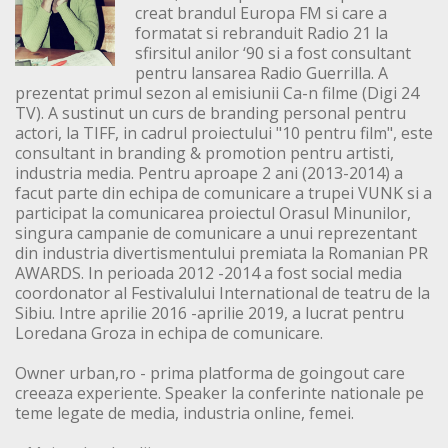
creat brandul Europa FM si care a
formatat si rebranduit Radio 21 la
sfirsitul anilor ‘90 si a fost consultant
pentru lansarea Radio Guerrilla. A
prezentat primul sezon al emisiunii Ca-n filme (Digi 24
TV). A sustinut un curs de branding personal pentru
actori, la TIFF, in cadrul proiectului "10 pentru film", este
consultant in branding & promotion pentru artisti,
industria media. Pentru aproape 2 ani (2013-2014) a
facut parte din echipa de comunicare a trupei VUNK si a
participat la comunicarea proiectul Orasul Minunilor,
singura campanie de comunicare a unui reprezentant
din industria divertismentului premiata la Romanian PR
AWARDS. In perioada 2012 -2014 a fost social media
coordonator al Festivalului International de teatru de la
Sibiu. Intre aprilie 2016 -aprilie 2019, a lucrat pentru
Loredana Groza in echipa de comunicare.
Owner urban,ro - prima platforma de goingout care
creeaza experiente. Speaker la conferinte nationale pe
teme legate de media, industria online, femei.