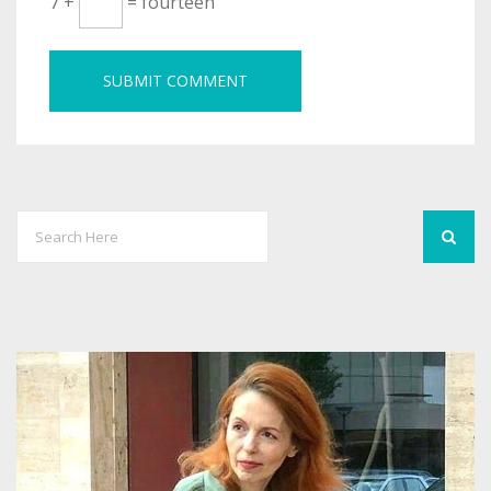
7 +
= fourteen