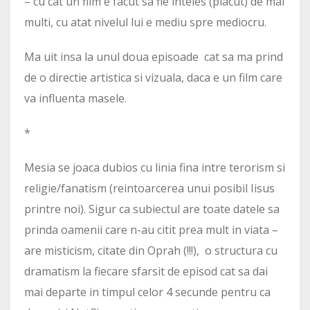
– cu cat un film e facut sa fie inteles (placut) de mai
multi, cu atat nivelul lui e mediu spre mediocru.
Ma uit insa la unul doua episoade cat sa ma prind
de o directie artistica si vizuala, daca e un film care
va influenta masele.
*
Mesia se joaca dubios cu linia fina intre terorism si
religie/fanatism (reintoarcerea unui posibil Iisus
printre noi). Sigur ca subiectul are toate datele sa
prinda oamenii care n-au citit prea mult in viata –
are misticism, citate din Oprah (!!!), o structura cu
dramatism la fiecare sfarsit de episod cat sa dai
mai departe in timpul celor 4 secunde pentru ca