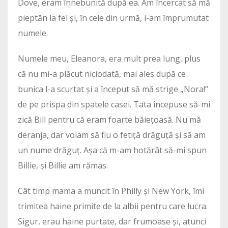
Dove, eram înnebunită după ea. Am încercat să mă
pieptăn la fel și, în cele din urmă, i-am împrumutat
numele.
Numele meu, Eleanora, era mult prea lung, plus
că nu mi-a plăcut niciodată, mai ales după ce
bunica l-a scurtat și a început să mă strige „Nora!“
de pe prispa din spatele casei. Tata începuse să-mi
zică Bill pentru că eram foarte băiețoasă. Nu mă
deranja, dar voiam să fiu o fetiță drăguță și să am
un nume drăguț. Așa că m-am hotărât să-mi spun
Billie, și Billie am rămas.
Cât timp mama a muncit în Philly și New York, îmi
trimitea haine primite de la albii pentru care lucra.
Sigur, erau haine purtate, dar frumoase și, atunci