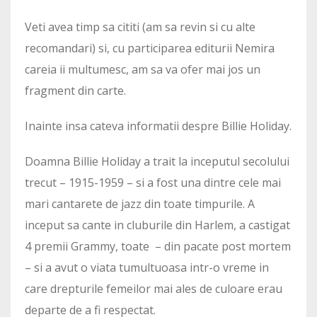
Veti avea timp sa cititi (am sa revin si cu alte
recomandari) si, cu participarea editurii Nemira
careia ii multumesc, am sa va ofer mai jos un
fragment din carte.
Inainte insa cateva informatii despre Billie Holiday.
Doamna Billie Holiday a trait la inceputul secolului
trecut – 1915-1959 – si a fost una dintre cele mai
mari cantarete de jazz din toate timpurile. A
inceput sa cante in cluburile din Harlem, a castigat
4 premii Grammy, toate – din pacate post mortem
– si a avut o viata tumultuoasa intr-o vreme in
care drepturile femeilor mai ales de culoare erau
departe de a fi respectat.