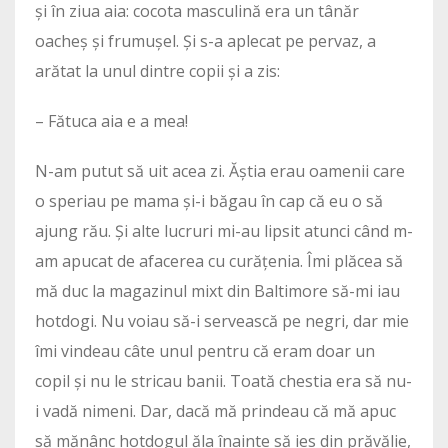
și în ziua aia: cocota masculină era un tânăr
oacheș și frumușel. Și s-a aplecat pe pervaz, a
arătat la unul dintre copii și a zis:
– Fătuca aia e a mea!
N-am putut să uit acea zi. Ăștia erau oamenii care
o speriau pe mama și-i băgau în cap că eu o să
ajung rău. Și alte lucruri mi-au lipsit atunci când m-
am apucat de afacerea cu curățenia. Îmi plăcea să
mă duc la magazinul mixt din Baltimore să-mi iau
hotdogi. Nu voiau să-i servească pe negri, dar mie
îmi vindeau câte unul pentru că eram doar un
copil și nu le stricau banii. Toată chestia era să nu-
i vadă nimeni. Dar, dacă mă prindeau că mă apuc
să mănânc hotdogul ăla înainte să ies din prăvălie,