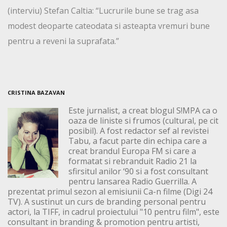
(interviu) Stefan Caltia: “Lucrurile bune se trag asa
modest deoparte cateodata si asteapta vremuri bune
pentru a reveni la suprafata.”
CRISTINA BAZAVAN
Este jurnalist, a creat blogul S!MPA ca o
oaza de liniste si frumos (cultural, pe cit
posibil). A fost redactor sef al revistei
Tabu, a facut parte din echipa care a
creat brandul Europa FM si care a
formatat si rebranduit Radio 21 la
sfirsitul anilor ‘90 si a fost consultant
pentru lansarea Radio Guerrilla. A
prezentat primul sezon al emisiunii Ca-n filme (Digi 24
TV). A sustinut un curs de branding personal pentru
actori, la TIFF, in cadrul proiectului "10 pentru film", este
consultant in branding & promotion pentru artisti,