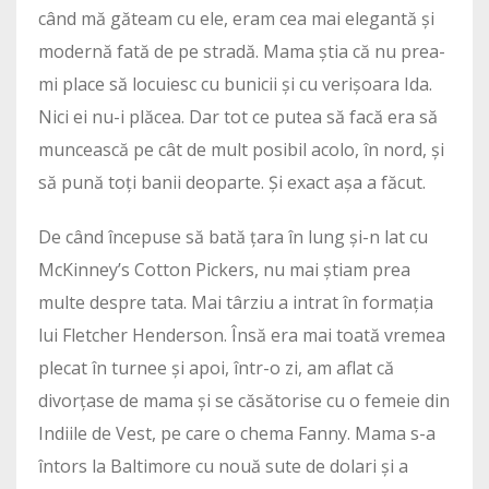
când mă găteam cu ele, eram cea mai elegantă și
modernă fată de pe stradă. Mama știa că nu prea-
mi place să locuiesc cu bunicii și cu verișoara Ida.
Nici ei nu-i plăcea. Dar tot ce putea să facă era să
muncească pe cât de mult posibil acolo, în nord, și
să pună toți banii deoparte. Și exact așa a făcut.
De când începuse să bată țara în lung și-n lat cu
McKinney’s Cotton Pickers, nu mai știam prea
multe despre tata. Mai târziu a intrat în formația
lui Fletcher Henderson. Însă era mai toată vremea
plecat în turnee și apoi, într-o zi, am aflat că
divorțase de mama și se căsătorise cu o femeie din
Indiile de Vest, pe care o chema Fanny. Mama s-a
întors la Baltimore cu nouă sute de dolari și a