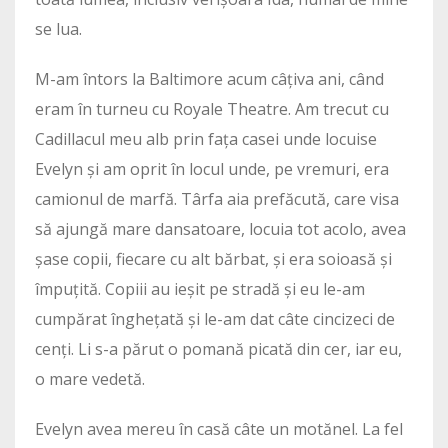
se lua.
M-am întors la Baltimore acum câțiva ani, când
eram în turneu cu Royale Theatre. Am trecut cu
Cadillacul meu alb prin fața casei unde locuise
Evelyn și am oprit în locul unde, pe vremuri, era
camionul de marfă. Târfa aia prefăcută, care visa
să ajungă mare dansatoare, locuia tot acolo, avea
șase copii, fiecare cu alt bărbat, și era soioasă și
împuțită. Copiii au ieșit pe stradă și eu le-am
cumpărat înghețată și le-am dat câte cincizeci de
cenți. Li s-a părut o pomană picată din cer, iar eu,
o mare vedetă.
Evelyn avea mereu în casă câte un motănel. La fel