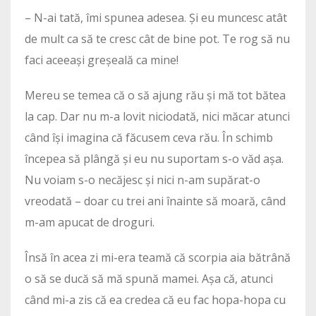
– N-ai tată, îmi spunea adesea. Și eu muncesc atât
de mult ca să te cresc cât de bine pot. Te rog să nu
faci aceeași greșeală ca mine!
Mereu se temea că o să ajung rău și mă tot bătea
la cap. Dar nu m-a lovit niciodată, nici măcar atunci
când își imagina că făcusem ceva rău. În schimb
începea să plângă și eu nu suportam s-o văd așa.
Nu voiam s-o necăjesc și nici n-am supărat-o
vreodată – doar cu trei ani înainte să moară, când
m-am apucat de droguri.
Însă în acea zi mi-era teamă că scorpia aia bătrână
o să se ducă să mă spună mamei. Așa că, atunci
când mi-a zis că ea credea că eu fac hopa-hopa cu