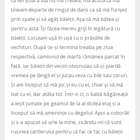
că verișoara Ida nu mă credea, mă acuza că mă
țineam departe de ringul de dans ca să mă furișez
prin spate și să agăț băieții. Așa că mă bătea și
pentru asta. Își făcea mereu griji în legătură cu
băieții. Locuiam ușă în ușă cu o prăvălie de
vechituri. După ce-și termina treaba pe ziua
respectivă, camionul de marfă rămânea parcat în
față, iar băieții din vecini obișnuiau să-și piardă
vremea pe lângă el și jucau ceva cu bile sau zaruri.
Și am început să mă joc și eu cu ei, chiar și să mă
bat cu ei, dar atâta tot. Într-o zi, o babă băgăreață
a ieșit jumate pe geamul de la al doilea etaj și a
început să mă amenințe cu degetul. Apoi a coborât
și s-a apucat să urle la mine, zicându-mi că sunt
rușinea cartierului pentru că fac ce fac cu băieții.