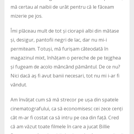
mă certau al naibii de urât pentru că le făceam
mizerie pe jos.
Îmi plăceau mult de tot și ciorapii albi din mătase
și, desigur, pantofii negri de lac, dar nu mi-i
permiteam. Totuși, mă furișam câteodată în
magazinul mixt, înhățam o pereche de pe tejghea
și fugeam de acolo mâncând pământul. De ce nu?
Nici dacă aș fi avut banii necesari, tot nu mi i-ar fi
vândut.
Am învățat cum să mă strecor pe ușa din spatele
cinematografului, ca să economisesc cei zece cenți
cât m-ar fi costat ca să intru pe cea din față. Cred
că am văzut toate filmele în care a jucat Billie