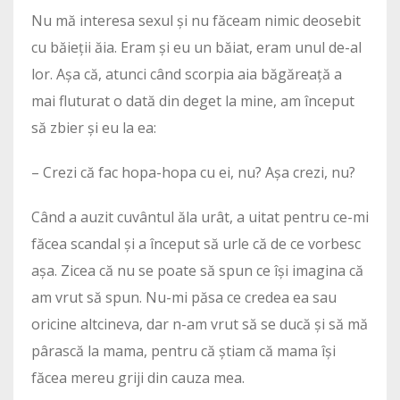
Nu mă interesa sexul și nu făceam nimic deosebit
cu băieții ăia. Eram și eu un băiat, eram unul de-al
lor. Așa că, atunci când scorpia aia băgăreață a
mai fluturat o dată din deget la mine, am început
să zbier și eu la ea:
– Crezi că fac hopa-hopa cu ei, nu? Așa crezi, nu?
Când a auzit cuvântul ăla urât, a uitat pentru ce-mi
făcea scandal și a început să urle că de ce vorbesc
așa. Zicea că nu se poate să spun ce își imagina că
am vrut să spun. Nu-mi păsa ce credea ea sau
oricine altcineva, dar n-am vrut să se ducă și să mă
pârască la mama, pentru că știam că mama își
făcea mereu griji din cauza mea.