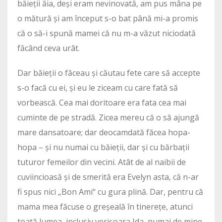
băieții ăia, deși eram nevinovată, am pus mâna pe
o mătură și am început s-o bat până mi-a promis
că o să-i spună mamei că nu m-a văzut niciodată
făcând ceva urât.
Dar băieții o făceau și căutau fete care să accepte
s-o facă cu ei, și eu le ziceam cu care fată să
vorbească. Cea mai doritoare era fata cea mai
cuminte de pe stradă. Zicea mereu că o să ajungă
mare dansatoare; dar deocamdată făcea hopa-
hopa – și nu numai cu băieții, dar și cu bărbații
tuturor femeilor din vecini. Atât de al naibii de
cuviincioasă și de smerită era Evelyn asta, că n-ar
fi spus nici „Bon Ami“ cu gura plină. Dar, pentru că
mama mea făcuse o greșeală în tinerețe, atunci
toată lumea, inclusiv verișoara Ida, numai de mine