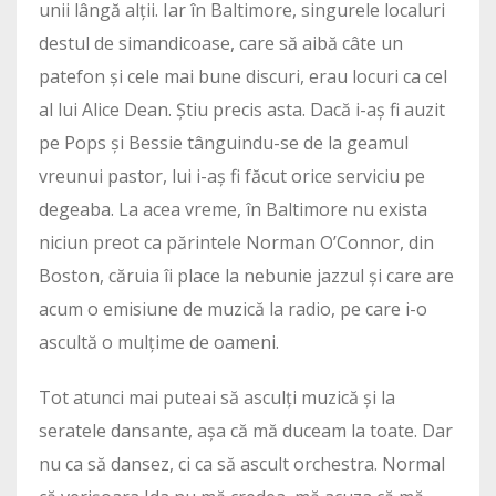
unii lângă alții. Iar în Baltimore, singurele localuri
destul de simandicoase, care să aibă câte un
patefon și cele mai bune discuri, erau locuri ca cel
al lui Alice Dean. Știu precis asta. Dacă i-aș fi auzit
pe Pops și Bessie tânguindu-se de la geamul
vreunui pastor, lui i-aș fi făcut orice serviciu pe
degeaba. La acea vreme, în Baltimore nu exista
niciun preot ca părintele Norman O’Connor, din
Boston, căruia îi place la nebunie jazzul și care are
acum o emisiune de muzică la radio, pe care i-o
ascultă o mulțime de oameni.
Tot atunci mai puteai să asculți muzică și la
seratele dansante, așa că mă duceam la toate. Dar
nu ca să dansez, ci ca să ascult orchestra. Normal