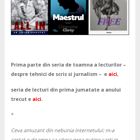
Prima parte din seria de toamna a lecturilor –
despre tehnici de scris si jurnalism – e
aici
,
seria de lecturi din prima jumatate a anului
trecut e
aici
.
*
Ceva amuzant din nebunia internetului: m-a
certat o doamna ca citesc prea putine carti in