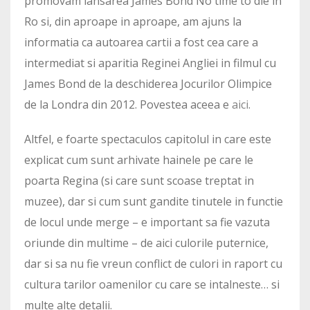
promovam lansarea James Bond No time to die in
Ro si, din aproape in aproape, am ajuns la
informatia ca autoarea cartii a fost cea care a
intermediat si aparitia Reginei Angliei in filmul cu
James Bond de la deschiderea Jocurilor Olimpice
de la Londra din 2012. Povestea aceea e
aici
.
Altfel, e foarte spectaculos capitolul in care este
explicat cum sunt arhivate hainele pe care le
poarta Regina (si care sunt scoase treptat in
muzee), dar si cum sunt gandite tinutele in functie
de locul unde merge – e important sa fie vazuta
oriunde din multime – de aici culorile puternice,
dar si sa nu fie vreun conflict de culori in raport cu
cultura tarilor oamenilor cu care se intalneste… si
multe alte detalii.