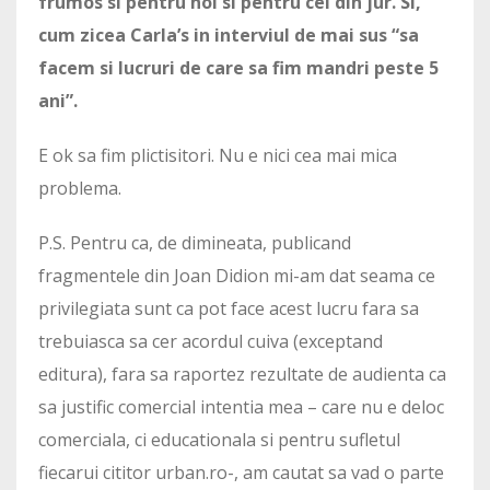
frumos si pentru noi si pentru cei din jur. Si,
cum zicea Carla’s in interviul de mai sus “sa
facem si lucruri de care sa fim mandri peste 5
ani”.
E ok sa fim plictisitori. Nu e nici cea mai mica
problema.
P.S. Pentru ca, de dimineata, publicand
fragmentele din Joan Didion mi-am dat seama ce
privilegiata sunt ca pot face acest lucru fara sa
trebuiasca sa cer acordul cuiva (exceptand
editura), fara sa raportez rezultate de audienta ca
sa justific comercial intentia mea – care nu e deloc
comerciala, ci educationala si pentru sufletul
fiecarui cititor urban.ro-, am cautat sa vad o parte