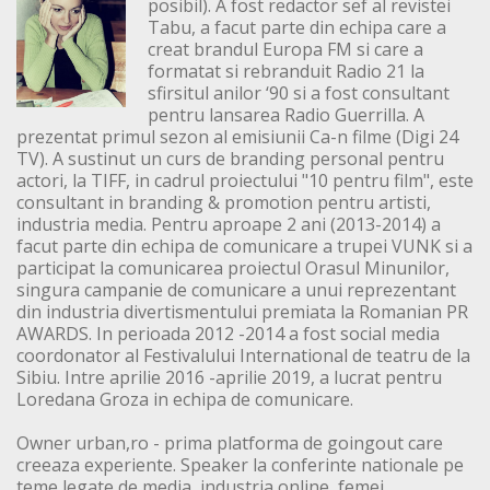
posibil). A fost redactor sef al revistei
Tabu, a facut parte din echipa care a
creat brandul Europa FM si care a
formatat si rebranduit Radio 21 la
sfirsitul anilor ‘90 si a fost consultant
pentru lansarea Radio Guerrilla. A
prezentat primul sezon al emisiunii Ca-n filme (Digi 24
TV). A sustinut un curs de branding personal pentru
actori, la TIFF, in cadrul proiectului "10 pentru film", este
consultant in branding & promotion pentru artisti,
industria media. Pentru aproape 2 ani (2013-2014) a
facut parte din echipa de comunicare a trupei VUNK si a
participat la comunicarea proiectul Orasul Minunilor,
singura campanie de comunicare a unui reprezentant
din industria divertismentului premiata la Romanian PR
AWARDS. In perioada 2012 -2014 a fost social media
coordonator al Festivalului International de teatru de la
Sibiu. Intre aprilie 2016 -aprilie 2019, a lucrat pentru
Loredana Groza in echipa de comunicare.
Owner urban,ro - prima platforma de goingout care
creeaza experiente. Speaker la conferinte nationale pe
teme legate de media, industria online, femei.