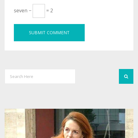
seven −
= 2