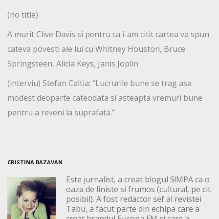
(no title)
A murit Clive Davis si pentru ca i-am citit cartea va spun
cateva povesti ale lui cu Whitney Houston, Bruce
Springsteen, Alicia Keys, Janis Joplin
(interviu) Stefan Caltia: “Lucrurile bune se trag asa
modest deoparte cateodata si asteapta vremuri bune
pentru a reveni la suprafata.”
CRISTINA BAZAVAN
Este jurnalist, a creat blogul S!MPA ca o
oaza de liniste si frumos (cultural, pe cit
posibil). A fost redactor sef al revistei
Tabu, a facut parte din echipa care a
creat brandul Europa FM si care a