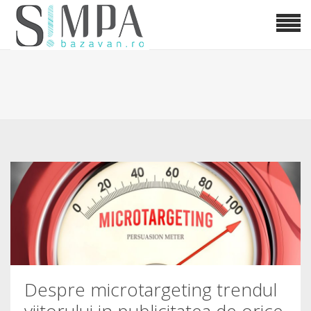
Despre microtargeting trendul
viitorului in publicitatea de orice