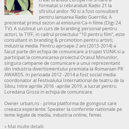
formatat si rebranduit Radio 21 la
sfirsitul anilor ‘90 si a fost consultant
pentru lansarea Radio Guerrilla. A
prezentat primul sezon al emisiunii Ca-n filme (Digi 24
TV). A sustinut un curs de branding personal pentru
actori, la TIFF, in cadrul proiectului "10 pentru film", este
consultant in branding & promotion pentru artisti,
industria media. Pentru aproape 2 ani (2013-2014) a
facut parte din echipa de comunicare a trupei VUNK si a
participat la comunicarea proiectul Orasul Minunilor,
singura campanie de comunicare a unui reprezentant
din industria divertismentului premiata la Romanian PR
AWARDS. In perioada 2012 -2014 a fost social media
coordonator al Festivalului International de teatru de la
Sibiu. Intre aprilie 2016 -aprilie 2019, a lucrat pentru
Loredana Groza in echipa de comunicare.
Owner urban,ro - prima platforma de goingout care
creeaza experiente. Speaker la conferinte nationale pe
teme legate de media, industria online, femei.
» Mai multe detalii