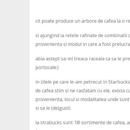
cit poate produce un arbore de cafea la o r
si ajungind la retete rafinate de combinatii 
provenienta si modul in care a fost prelucr
abia astept sa-mi treaca raceala ca sa le pr
portocale:)
in zilele pe care le-am petrecut in Starbuck
de cafea stim si ne rasfatam cu ele, exista c
provenienta, locul si modalitatea unde sunt u
si sa le (de)gusti.
la strabucks sunt 18! sortimente de cafea, a