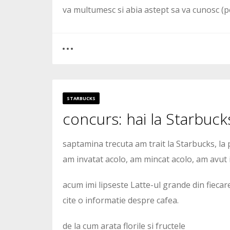
va multumesc si abia astept sa va cunosc (pe c
0
8
STARBUCKS
concurs: hai la Starbuc
7308
saptamina trecuta am trait la Starbucks, la 
am invatat acolo, am mincat acolo, am avut in
acum imi lipseste Latte-ul grande din fiecar
cite o informatie despre cafea.
de la cum arata florile si fructele