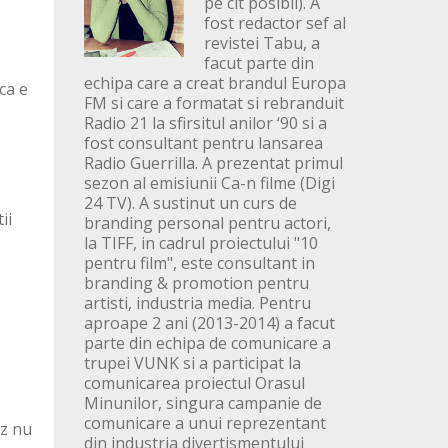
pe cit posibil). A
fost redactor sef al
revistei Tabu, a
facut parte din
echipa care a creat brandul Europa
ca e
FM si care a formatat si rebranduit
Radio 21 la sfirsitul anilor ‘90 si a
fost consultant pentru lansarea
Radio Guerrilla. A prezentat primul
sezon al emisiunii Ca-n filme (Digi
24 TV). A sustinut un curs de
ii
branding personal pentru actori,
la TIFF, in cadrul proiectului "10
pentru film", este consultant in
branding & promotion pentru
artisti, industria media. Pentru
aproape 2 ani (2013-2014) a facut
parte din echipa de comunicare a
trupei VUNK si a participat la
comunicarea proiectul Orasul
Minunilor, singura campanie de
comunicare a unui reprezentant
tz nu
din industria divertismentului