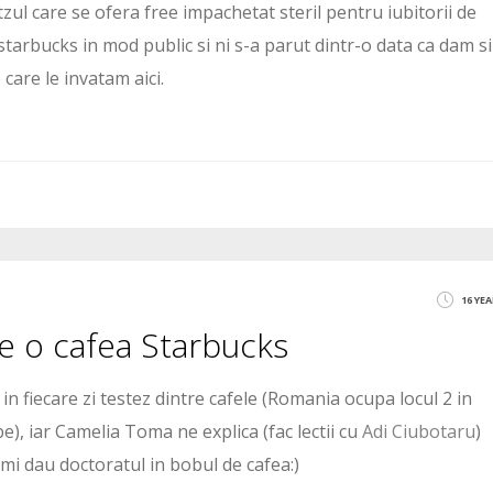
ul care se ofera free impachetat steril pentru iubitorii de
starbucks in mod public si ni s-a parut dintr-o data ca dam si
care le invatam aici.
16 YE
re o cafea Starbucks
 in fiecare zi testez dintre cafele (Romania ocupa locul 2 in
e), iar Camelia Toma ne explica (fac lectii cu
Adi Ciubotaru
)
-mi dau doctoratul in bobul de cafea:)