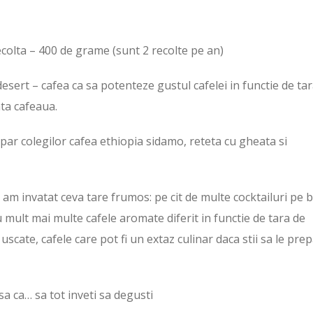
ecolta – 400 de grame (sunt 2 recolte pe an)
desert – cafea ca sa potenteze gustul cafelei in functie de ta
ata cafeaua.
epar colegilor cafea ethiopia sidamo, reteta cu gheata si
s am invatat ceva tare frumos: pe cit de multe cocktailuri pe 
u mult mai multe cafele aromate diferit in functie de tara de
scate, cafele care pot fi un extaz culinar daca stii sa le prep
sa ca… sa tot inveti sa degusti