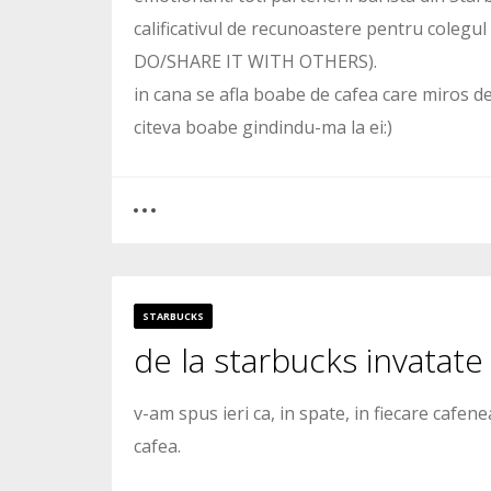
calificativul de recunoastere pentru coleg
DO/SHARE IT WITH OTHERS).
in cana se afla boabe de cafea care miros de
citeva boabe gindindu-ma la ei:)
0
18
STARBUCKS
de la starbucks invatate
12329
v-am spus ieri ca, in spate, in fiecare cafene
cafea.