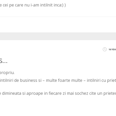
ei pe care nu i-am intilnit inca:) )
16 YE
ks…
propriu.
tilniri de business si – multe foarte multe – intilniri cu priet
e dimineata si aproape in fiecare zi mai sochez cite un priete