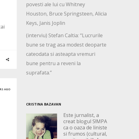
povesti ale lui cu Whitney
Houston, Bruce Springsteen, Alicia
Keys, Janis Joplin
zai
(interviu) Stefan Caltia: “Lucrurile
bune se trag asa modest deoparte
cateodata si asteapta vremuri
bune pentru a reveni la
suprafata.”
ARS AGO
CRISTINA BAZAVAN
Este jurnalist, a
creat blogul S!MPA
ca o oaza de liniste
si frumos (cultural,