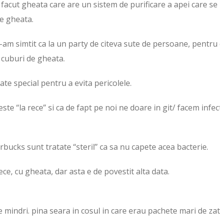
 facut gheata care are un sistem de purificare a apei care se
e gheata.
-am simtit ca la un party de citeva sute de persoane, pentru 
 cuburi de gheata.
te special pentru a evita pericolele.
este “la rece” si ca de fapt pe noi ne doare in git/ facem infect
rbucks sunt tratate “steril” ca sa nu capete acea bacterie.
ce, cu gheata, dar asta e de povestit alta data.
 mindri. pina seara in cosul in care erau pachete mari de za