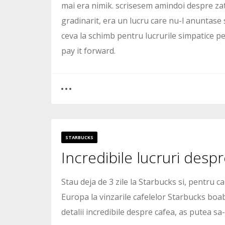
mai era nimik. scrisesem amindoi despre zatz
gradinarit, era un lucru care nu-l anuntase 
ceva la schimb pentru lucrurile simpatice pe 
pay it forward.
0
5
STARBUCKS
Incredibile lucruri desp
6570
Stau deja de 3 zile la Starbucks si, pentru ca
Europa la vinzarile cafelelor Starbucks boab
detalii incredibile despre cafea, as putea sa