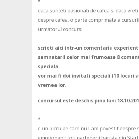
*
daca sunteti pasionati de cafea si daca vreti
despre cafea, o parte comprimata a cursurilo
urmatorul concurs:
scrieti aici intr-un comentariu experien
semnatarii celor mai frumoase 8 comentar
speciala.
vor mai fi doi invitati speciali (10 locu
vremea lor.
concursul este deschis pina luni 18.10.201
*
e un lucru pe care nu l-am povestit despre 
emotionant: toti partenerii barista din Sta