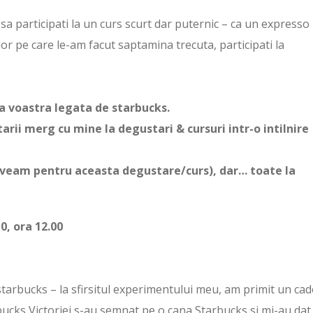
 sa participati la un curs scurt dar puternic – ca un expresso
r pe care le-am facut saptamina trecuta, participati la
ta voastra legata de starbucks.
ii merg cu mine la degustari & cursuri intr-o intilnire
ri aveam pentru aceasta degustare/curs), dar… toate la
0, ora 12.00
starbucks – la sfirsitul experimentului meu, am primit un ca
rbucks Victoriei s-au semnat pe o cana Starbucks si mi-au dat