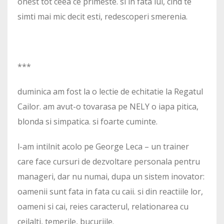
onest tot ceea ce primeste. si in fata lui, cind te
simti mai mic decit esti, redescoperi smerenia.
***
duminica am fost la o lectie de echitatie la Regatul
Cailor. am avut-o tovarasa pe NELY o iapa pitica,
blonda si simpatica. si foarte cuminte.
l-am intilnit acolo pe George Leca – un trainer
care face cursuri de dezvoltare personala pentru
manageri, dar nu numai, dupa un sistem inovator:
oamenii sunt fata in fata cu caii. si din reactiile lor,
oameni si cai, reies caracterul, relationarea cu
ceilalti, temerile, bucuriile.