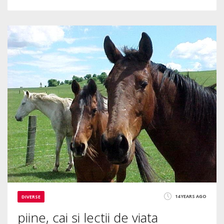
6
4350
14 YEARS AGO
DIVERSE
piine, cai si lectii de viata