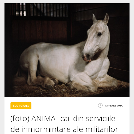
1
5380
13 YEARS AGO
CULTURALE
(foto) ANIMA- caii din serviciile
de inmormintare ale militarilor