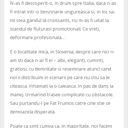
N-as fi descoperit-o, in drum spre Italia, daca n-as
fi intrat intr-o benzinarie ungureasca si, in loc sa-
mi stea gandul la croissants, nu m-as fi uitat la
standul de fluturasi promotionali. Ce vreti,
deformare profesionala…
E o localitate mica, in Slovenia, despre care nici n-
am sti daca n-ar fi ei – albi, eleganti, cuminti,
gratiosi, cu demnitate si resemnare atunci cand
noi ii distribuim in scenarii pe care nu stiu sa le
citeasca. Inhamati la o caleasca. In pas de dans la
manej. Urmarind trasee complicate cu obstacole.
Sau purtandu-l pe Fat Frumos catre cine stie ce
demoazela disperata.
Poate ca simt cumva ca, in majoritate, noi facem