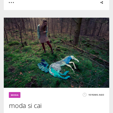
0
2
2886
15 YEARS AGO
MODA
moda si cai