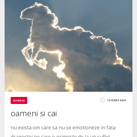
1993
13 YEARS AGO
DIVERSE
oameni si cai
nu exista om care sa nu se emotioneze in fata
dragostei pe care o primeste de la un suflet