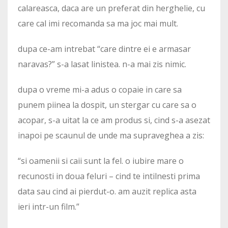
calareasca, daca are un preferat din herghelie, cu
care cal imi recomanda sa ma joc mai mult.
dupa ce-am intrebat “care dintre ei e armasar
naravas?” s-a lasat linistea. n-a mai zis nimic.
dupa o vreme mi-a adus o copaie in care sa
punem piinea la dospit, un stergar cu care sa o
acopar, s-a uitat la ce am produs si, cind s-a asezat
inapoi pe scaunul de unde ma supraveghea a zis:
“si oamenii si caii sunt la fel. o iubire mare o
recunosti in doua feluri – cind te intilnesti prima
data sau cind ai pierdut-o. am auzit replica asta
ieri intr-un film.”