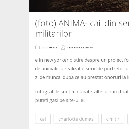
(foto) ANIMA- caii din se
militarilor
CULTURALE
CRISTINA BAZAVAN
e in new yorker
o stire
despre un proiect fo
de animale, a realizat o serie de portrete cu 
zi de munca, dupa ce au prestat onoruri la i
fotografiile sunt minunate. alte lucrari (toa
puteti gasi pe site-ul ei.
cai
charlotte dumas
cimitir