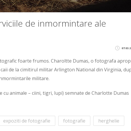
rviciile de inmormintare ale
07.03.2
tografic foarte frumos. Charoltte Dumas, o fotografa aprop
caii de la cimitirul militar Arlington National din Virginia, du
nmormintarile militare.
te cu animale – ciini, tigri, lupi) semnate de Charlotte Dumas
expoziti de fotografie
fotografie
herghelie