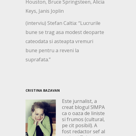
Houston, Bruce Springsteen, Alicia
Keys, Janis Joplin
(interviu) Stefan Caltia: “Lucrurile
bune se trag asa modest deoparte
cateodata si asteapta vremuri
bune pentru a reveni la
suprafata.”
CRISTINA BAZAVAN
Este jurnalist, a
creat blogul S!MPA
ca o oaza de liniste
si frumos (cultural,
pe cit posibil). A
fost redactor sef al