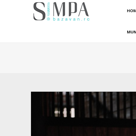
HOM
MUN