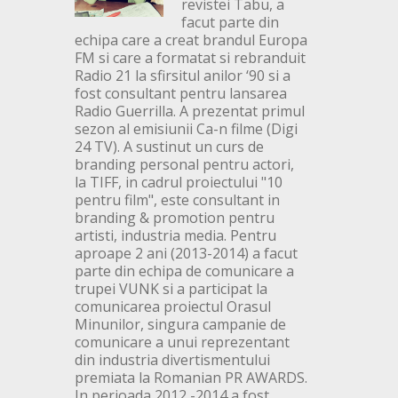
revistei Tabu, a
facut parte din
echipa care a creat brandul Europa
FM si care a formatat si rebranduit
Radio 21 la sfirsitul anilor ‘90 si a
fost consultant pentru lansarea
Radio Guerrilla. A prezentat primul
sezon al emisiunii Ca-n filme (Digi
24 TV). A sustinut un curs de
branding personal pentru actori,
la TIFF, in cadrul proiectului "10
pentru film", este consultant in
branding & promotion pentru
artisti, industria media. Pentru
aproape 2 ani (2013-2014) a facut
parte din echipa de comunicare a
trupei VUNK si a participat la
comunicarea proiectul Orasul
Minunilor, singura campanie de
comunicare a unui reprezentant
din industria divertismentului
premiata la Romanian PR AWARDS.
In perioada 2012 -2014 a fost