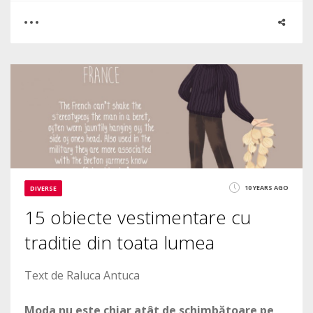
0
5
8453
10 YEARS AGO
DIVERSE
15 obiecte vestimentare cu
traditie din toata lumea
Text de Raluca Antuca
Moda nu este chiar atât de schimbătoare pe