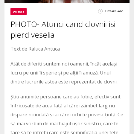
11 YEARS AGO
DIVERSE
PHOTO- Atunci cand clovnii isi
pierd veselia
Text de Raluca Antuca
Atât de diferiți suntem noi oamenii, încât același
lucru pe unii îi sperie și pe alții îi amuză. Unul
dintre lucrurile astea este reprezentat de clovni.
Știu anumite persoane care au fobie, efectiv sunt
înfricoșate de acea față al cărei zâmbet larg nu
dispare niciodată și ai cărei ochi te privesc țintă. Ce
să mai vorbim de machiajul ușor sinistru, care te
face să te întrebi care este semnificația unei fețe