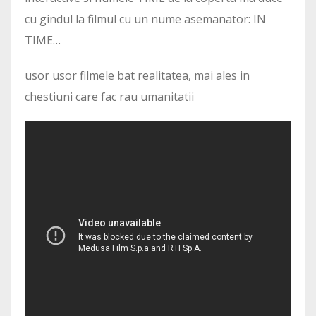
cu gindul la filmul cu un nume asemanator: IN
TIME…
usor usor filmele bat realitatea, mai ales in
chestiuni care fac rau umanitatii