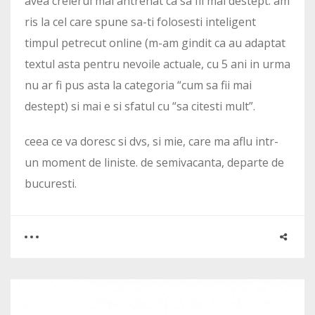
avea creierul mai antrenat ca sa fii mai destept. am
ris la cel care spune sa-ti folosesti inteligent
timpul petrecut online (m-am gindit ca au adaptat
textul asta pentru nevoile actuale, cu 5 ani in urma
nu ar fi pus asta la categoria “cum sa fii mai
destept) si mai e si sfatul cu “sa citesti mult”.
ceea ce va doresc si dvs, si mie, care ma aflu intr-
un moment de liniste. de semivacanta, departe de
bucuresti.
0
0