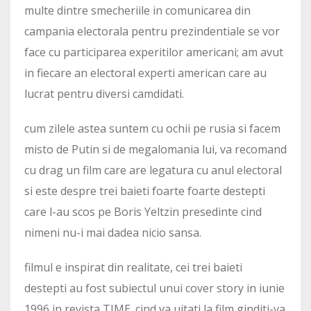
multe dintre smecheriile in comunicarea din
campania electorala pentru prezindentiale se vor
face cu participarea experitilor americani; am avut
in fiecare an electoral experti american care au
lucrat pentru diversi camdidati.
cum zilele astea suntem cu ochii pe rusia si facem
misto de Putin si de megalomania lui, va recomand
cu drag un film care are legatura cu anul electoral
si este despre trei baieti foarte foarte destepti
care l-au scos pe Boris Yeltzin presedinte cind
nimeni nu-i mai dadea nicio sansa.
filmul e inspirat din realitate, cei trei baieti
destepti au fost subiectul unui cover story in iunie
1996 in revista TIME. cind va uitati la film ginditi-va