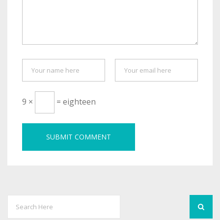
9 ×
= eighteen