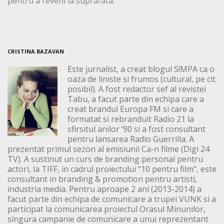
pentru a reveni la suprafata.”
CRISTINA BAZAVAN
Este jurnalist, a creat blogul S!MPA ca o
oaza de liniste si frumos (cultural, pe cit
posibil). A fost redactor sef al revistei
Tabu, a facut parte din echipa care a
creat brandul Europa FM si care a
formatat si rebranduit Radio 21 la
sfirsitul anilor ‘90 si a fost consultant
pentru lansarea Radio Guerrilla. A
prezentat primul sezon al emisiunii Ca-n filme (Digi 24
TV). A sustinut un curs de branding personal pentru
actori, la TIFF, in cadrul proiectului "10 pentru film", este
consultant in branding & promotion pentru artisti,
industria media. Pentru aproape 2 ani (2013-2014) a
facut parte din echipa de comunicare a trupei VUNK si a
participat la comunicarea proiectul Orasul Minunilor,
singura campanie de comunicare a unui reprezentant