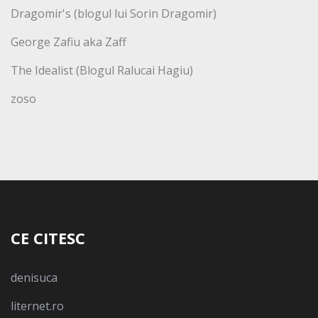
Dragomir's (blogul lui Sorin Dragomir)
George Zafiu aka Zaff
The Idealist (Blogul Ralucai Hagiu)
zoso
CE CITESC
denisuca
liternet.ro