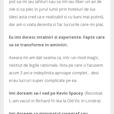
pot sa-mi iau iahturi sau sa imi iau liber un an de
zile si sa plec in jurul lumii prin hoteluri de lux
(desi asta cred ca e realizabil si cu bani mai putini),
dar am o viata decenta si fac lucrurile care-mi plac.
Eu imi doresc intalniri si experiente. Fapte care
sa se transforme in amintiri.
Aseara mi-am dat seama ca, intr-un mod magic,
nestiut de legile rationale, lista pe care o facusem
acum 3 ani e indeplinita aproape complet… desi
erau lucruri super complicate pe ea.
Imi doream sa-l vad pe Kevin Spacey
. (Rezolvat.
L-am vazut in Richard III-lea la Old Vic in Londra).
Imi doream ca minunatul coregraf sau