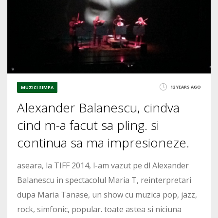
12 YEARS AGO
MUZICI SIMPA
Alexander Balanescu, cindva
cind m-a facut sa pling. si
continua sa ma impresioneze.
aseara, la TIFF 2014, l-am vazut pe dl Alexander
Balanescu in spectacolul Maria T, reinterpretari
dupa Maria Tanase, un show cu muzica pop, jazz,
rock, simfonic, popular. toate astea si niciuna