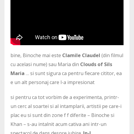
bine, Binoche mai este
Clamile Claudel
(din filmul
cu acelasi nume) sau Maria din
Clouds of Sils
Maria
… si sunt sigura ca pentru fiecare cititor, ea
e un alt personaj care l-a impresionat
si pentru ca tot vorbim de a experimenta, printr-
un cerc al soartei si al intamplarii, artistii pe care-i
plac eu si sunt din zone f f diferite – Binoche si
Khan – s-au intalnit acum cativa ani intr-un
spectacol de dans despre iubire.
In-I.