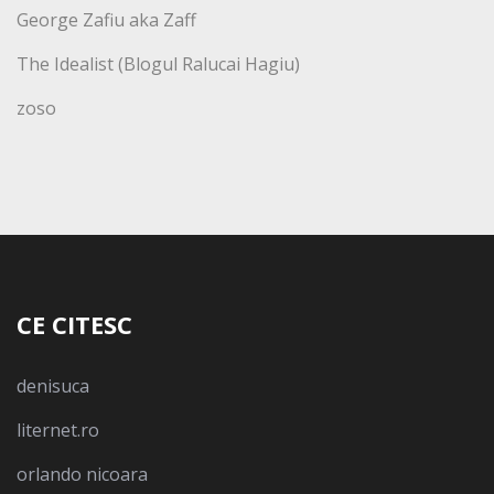
George Zafiu aka Zaff
The Idealist (Blogul Ralucai Hagiu)
zoso
CE CITESC
denisuca
liternet.ro
orlando nicoara