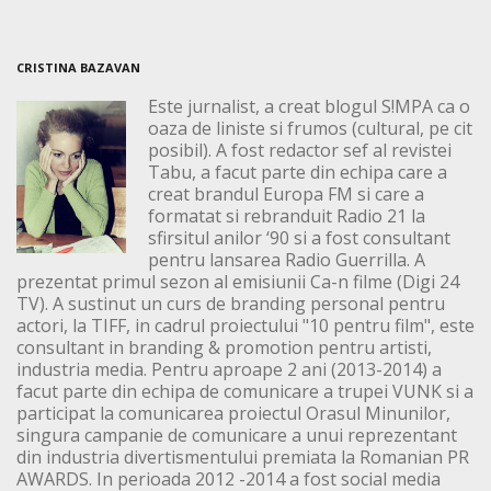
CRISTINA BAZAVAN
Este jurnalist, a creat blogul S!MPA ca o
oaza de liniste si frumos (cultural, pe cit
posibil). A fost redactor sef al revistei
Tabu, a facut parte din echipa care a
creat brandul Europa FM si care a
formatat si rebranduit Radio 21 la
sfirsitul anilor ‘90 si a fost consultant
pentru lansarea Radio Guerrilla. A
prezentat primul sezon al emisiunii Ca-n filme (Digi 24
TV). A sustinut un curs de branding personal pentru
actori, la TIFF, in cadrul proiectului "10 pentru film", este
consultant in branding & promotion pentru artisti,
industria media. Pentru aproape 2 ani (2013-2014) a
facut parte din echipa de comunicare a trupei VUNK si a
participat la comunicarea proiectul Orasul Minunilor,
singura campanie de comunicare a unui reprezentant
din industria divertismentului premiata la Romanian PR
AWARDS. In perioada 2012 -2014 a fost social media