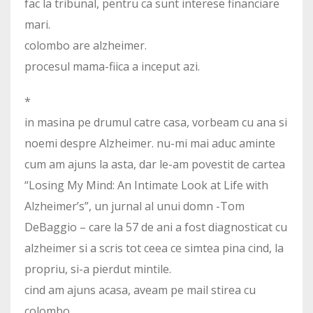
fac la tribunal, pentru ca sunt interese financiare
mari.
colombo are alzheimer.
procesul mama-fiica a inceput azi.
*
in masina pe drumul catre casa, vorbeam cu ana si
noemi despre Alzheimer. nu-mi mai aduc aminte
cum am ajuns la asta, dar le-am povestit de cartea
“Losing My Mind: An Intimate Look at Life with
Alzheimer’s”, un jurnal al unui domn -Tom
DeBaggio – care la 57 de ani a fost diagnosticat cu
alzheimer si a scris tot ceea ce simtea pina cind, la
propriu, si-a pierdut mintile.
cind am ajuns acasa, aveam pe mail stirea cu
colombo.