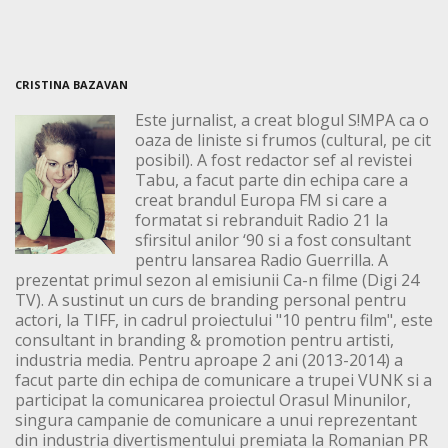
CRISTINA BAZAVAN
Este jurnalist, a creat blogul S!MPA ca o
oaza de liniste si frumos (cultural, pe cit
posibil). A fost redactor sef al revistei
Tabu, a facut parte din echipa care a
creat brandul Europa FM si care a
formatat si rebranduit Radio 21 la
sfirsitul anilor ‘90 si a fost consultant
pentru lansarea Radio Guerrilla. A
prezentat primul sezon al emisiunii Ca-n filme (Digi 24
TV). A sustinut un curs de branding personal pentru
actori, la TIFF, in cadrul proiectului "10 pentru film", este
consultant in branding & promotion pentru artisti,
industria media. Pentru aproape 2 ani (2013-2014) a
facut parte din echipa de comunicare a trupei VUNK si a
participat la comunicarea proiectul Orasul Minunilor,
singura campanie de comunicare a unui reprezentant
din industria divertismentului premiata la Romanian PR