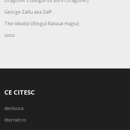
Dragomir's (blogul lui Sorin Dragomir)
George Zafiu aka Zaff
The Idealist (Blogul Ralucai Hagiu)
zoso
CE CITESC
denisuca
liternet.ro