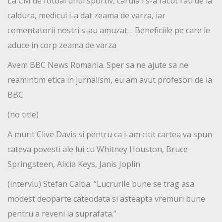
La CM de fotbal unui sportiv, caruia i s-a facut rau de la
caldura, medicul i-a dat zeama de varza, iar
comentatorii nostri s-au amuzat… Beneficiile pe care le
aduce in corp zeama de varza
Avem BBC News Romania. Sper sa ne ajute sa ne
reamintim etica in jurnalism, eu am avut profesori de la
BBC
(no title)
A murit Clive Davis si pentru ca i-am citit cartea va spun
cateva povesti ale lui cu Whitney Houston, Bruce
Springsteen, Alicia Keys, Janis Joplin
(interviu) Stefan Caltia: “Lucrurile bune se trag asa
modest deoparte cateodata si asteapta vremuri bune
pentru a reveni la suprafata.”