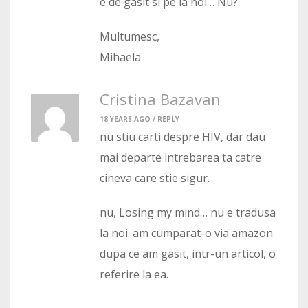
e de gasit si pe la noi… Nu?
Multumesc,
Mihaela
Cristina Bazavan
18 YEARS AGO /
REPLY
nu stiu carti despre HIV, dar dau
mai departe intrebarea ta catre
cineva care stie sigur.
nu, Losing my mind… nu e tradusa
la noi. am cumparat-o via amazon
dupa ce am gasit, intr-un articol, o
referire la ea.