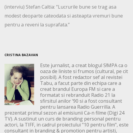
(interviu) Stefan Caltia: “Lucrurile bune se trag asa
modest deoparte cateodata si asteapta vremuri bune
pentru a reveni la suprafata.”
CRISTINA BAZAVAN
Este jurnalist, a creat blogul S!MPA ca o
oaza de liniste si frumos (cultural, pe cit
posibil). A fost redactor sef al revistei
Tabu, a facut parte din echipa care a
creat brandul Europa FM si care a
formatat si rebranduit Radio 21 la
sfirsitul anilor ‘90 si a fost consultant
pentru lansarea Radio Guerrilla. A
prezentat primul sezon al emisiunii Ca-n filme (Digi 24
TV). A sustinut un curs de branding personal pentru
actori, la TIFF, in cadrul proiectului "10 pentru film", este
consultant in branding & promotion pentru artisti,