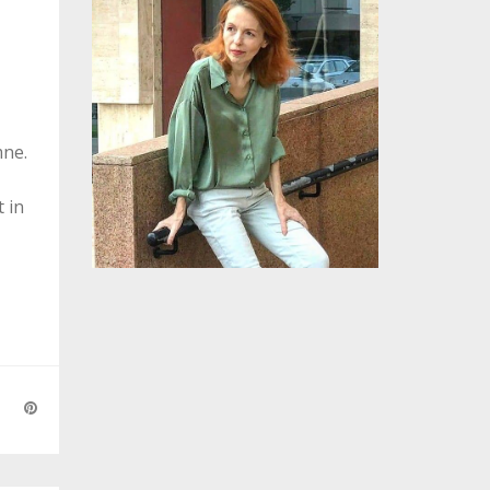
mne.
t in