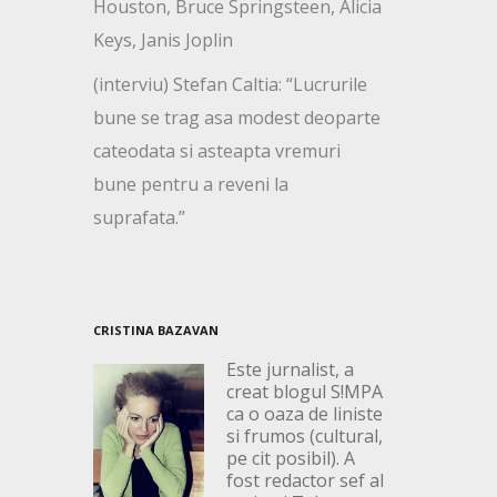
Houston, Bruce Springsteen, Alicia
Keys, Janis Joplin
(interviu) Stefan Caltia: “Lucrurile
bune se trag asa modest deoparte
cateodata si asteapta vremuri
bune pentru a reveni la
suprafata.”
CRISTINA BAZAVAN
Este jurnalist, a
creat blogul S!MPA
ca o oaza de liniste
si frumos (cultural,
pe cit posibil). A
fost redactor sef al