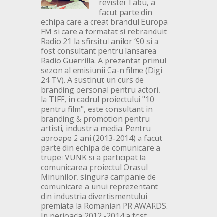
revistei Tabu, a
facut parte din
echipa care a creat brandul Europa
FM si care a formatat si rebranduit
Radio 21 la sfirsitul anilor ‘90 si a
fost consultant pentru lansarea
Radio Guerrilla. A prezentat primul
sezon al emisiunii Ca-n filme (Digi
24 TV). A sustinut un curs de
branding personal pentru actori,
la TIFF, in cadrul proiectului "10
pentru film", este consultant in
branding & promotion pentru
artisti, industria media. Pentru
aproape 2 ani (2013-2014) a facut
parte din echipa de comunicare a
trupei VUNK si a participat la
comunicarea proiectul Orasul
Minunilor, singura campanie de
comunicare a unui reprezentant
din industria divertismentului
premiata la Romanian PR AWARDS.
In perioada 2012 -2014 a fost