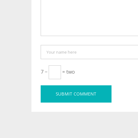
7 −
= two