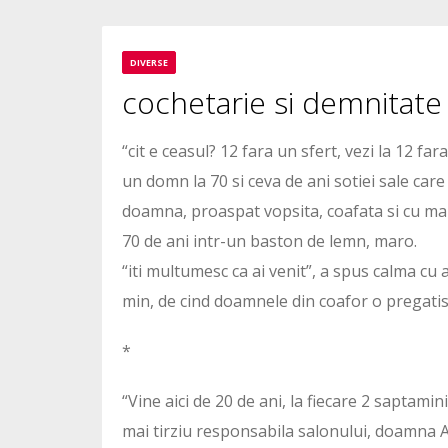
1
DIVERSE
cochetarie si demnitate
1555
“cit e ceasul? 12 fara un sfert, vezi la 12 fara
un domn la 70 si ceva de ani sotiei sale care
doamna, proaspat vopsita, coafata si cu mani
70 de ani intr-un baston de lemn, maro.
“iti multumesc ca ai venit”, a spus calma cu 
min, de cind doamnele din coafor o pregatis
*
“Vine aici de 20 de ani, la fiecare 2 saptamin
mai tirziu responsabila salonului, doamna A