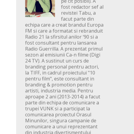
pe cit posibil). A
fost redactor sef al
revistei Tabu, a
facut parte din
echipa care a creat brandul Europa
FM si care a formatat si rebranduit
Radio 21 la sfirsitul anilor ‘90 si a
fost consultant pentru lansarea
Radio Guerrilla. A prezentat primul
sezon al emisiunii Ca-n filme (Digi
24 TV). A sustinut un curs de
branding personal pentru actori,
la TIFF, in cadrul proiectului "10
pentru film", este consultant in
branding & promotion pentru
artisti, industria media. Pentru
aproape 2 ani (2013-2014) a facut
parte din echipa de comunicare a
trupei VUNK si a participat la
comunicarea proiectul Orasul
Minunilor, singura campanie de
comunicare a unui reprezentant
din industria divertismentului