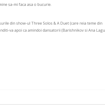
 mine sa-mi faca asa o bucurie.
surile din show-ul Three Solos & A Duet (care reia teme din
inditi-va apoi ca amindoi dansatorii (Barishnikov si Ana Lag