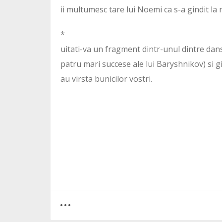
ii multumesc tare lui Noemi ca s-a gindit la
*
uitati-va un fragment dintr-unul dintre dan
patru mari succese ale lui Baryshnikov) si g
au virsta bunicilor vostri.
0