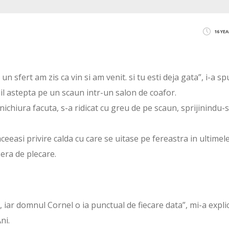
16 YE
 un sfert am zis ca vin si am venit. si tu esti deja gata”, i-a sp
 il astepta pe un scaun intr-un salon de coafor.
chiura facuta, s-a ridicat cu greu de pe scaun, sprijinindu-si
aceeasi privire calda cu care se uitase pe fereastra in ultimel
era de plecare.
i, iar domnul Cornel o ia punctual de fiecare data”, mi-a expli
ni.