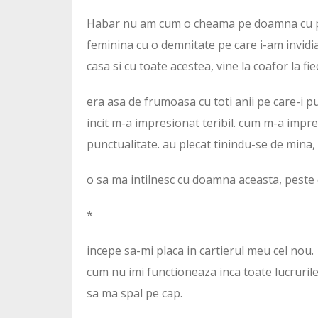
Habar nu am cum o cheama pe doamna cu paru
feminina cu o demnitate pe care i-am invidia
casa si cu toate acestea, vine la coafor la fi
era asa de frumoasa cu toti anii pe care-i p
incit m-a impresionat teribil. cum m-a impre
punctualitate. au plecat tinindu-se de mina, i
o sa ma intilnesc cu doamna aceasta, peste
*
incepe sa-mi placa in cartierul meu cel nou.
cum nu imi functioneaza inca toate lucrurile
sa ma spal pe cap.