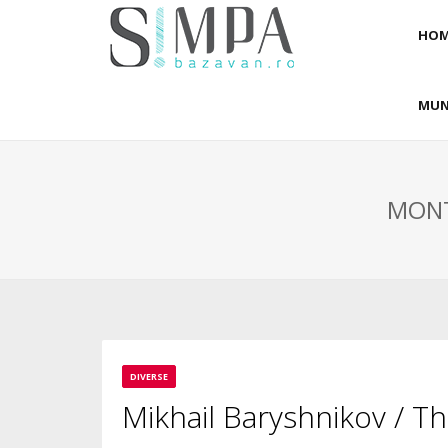
HOM
MUN
MONT
DIVERSE
Mikhail Baryshnikov / T