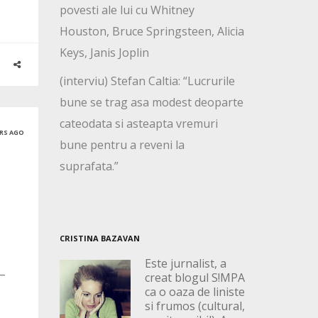
povesti ale lui cu Whitney
Houston, Bruce Springsteen, Alicia
Keys, Janis Joplin
(interviu) Stefan Caltia: “Lucrurile
bune se trag asa modest deoparte
cateodata si asteapta vremuri
ARS AGO
bune pentru a reveni la
suprafata.”
CRISTINA BAZAVAN
Este jurnalist, a
 –
creat blogul S!MPA
ca o oaza de liniste
si frumos (cultural,