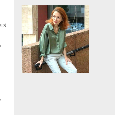
rup)
i
e