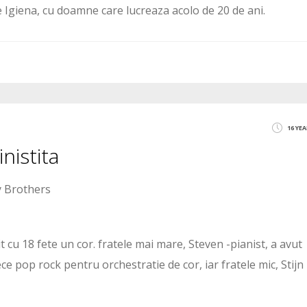
e Igiena, cu doamne care lucreaza acolo de 20 de ani.
16 YE
nistita
y Brothers
it cu 18 fete un cor. fratele mai mare, Steven -pianist, a avut
e pop rock pentru orchestratie de cor, iar fratele mic, Stijn