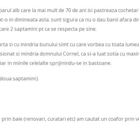
l alb care la mai mult de 70 de ani isi pastreaza cochetar
t-o in dimineata asta. sunt sigura ca nu o dau banii afara di
ecare 2 saptamini pt ca se respecta pe sine.
urta si cu mindria bunului simt cu care vorbea cu toata lumea
sionat si mindria domnului Cornel, ca si-a luat sotia cu max
ar in miinile celelalte sprijinindu-se in bastoane.
 doua saptamini:)
 prin baie (renovari, curatari etc) am cautat un coafor prin v