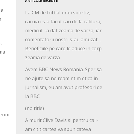
ARTICOLE RECENTE
ia
La CM de fotbal unui sportiv,
n
caruia i s-a facut rau de la caldura,
medicul i-a dat zeama de varza, iar
comentatorii nostri s-au amuzat…
,
Beneficiile pe care le aduce in corp
ima
zeama de varza
Avem BBC News Romania. Sper sa
ne ajute sa ne reamintim etica in
jurnalism, eu am avut profesori de
la BBC
(no title)
ecini
A murit Clive Davis si pentru ca i-
am citit cartea va spun cateva