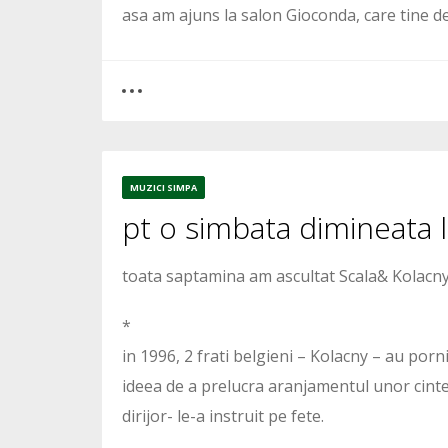
asa am ajuns la salon Gioconda, care tine d
0
7
MUZICI SIMPA
pt o simbata dimineata li
3534
toata saptamina am ascultat Scala& Kolacn
*
in 1996, 2 frati belgieni – Kolacny – au porn
ideea de a prelucra aranjamentul unor cintec
dirijor- le-a instruit pe fete.