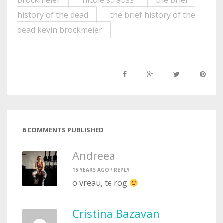
brockmeier
nicole strauss
the brief
history of the dead
the brief history of the
dead kevin brockmeier
6 COMMENTS PUBLISHED
Andreea
15 YEARS AGO /
REPLY
o vreau, te rog
Cristina Bazavan