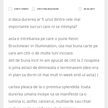
CARTI SIMPA
CRISTINA BAZAVAN
05.03.2011
si daca durerea ar fi unul dintre cele mai
importante lucruri care ni se intimpla?
asta e intrebarea pe care o pune Kevin
Brockmeier in Illumination, cea mai buna carte pe
care am citit-o de multe luni incoace.
atit de buna incit m-am apucat de citit la 2 noaptea
si pina astazi de dimineata o terminasem (desi era
in plan sa dorm cit mai mult in week end-ul asta;) )
cartea pleaca de la o premisa splendida: toata
durerea umana incepe sa se manifeste ca o
lumina si, astfel, cancerul, multilarile sau chiar