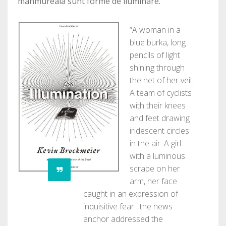
mahmureala sunt forme de iluminare.
“A woman in a
blue burka, long
pencils of light
shining through
the net of her veil.
A team of cyclists
with their knees
and feet drawing
iridescent circles
in the air. A girl
with a luminous
scrape on her
arm, her face
caught in an expression of
inquisitive fear…the news
anchor addressed the