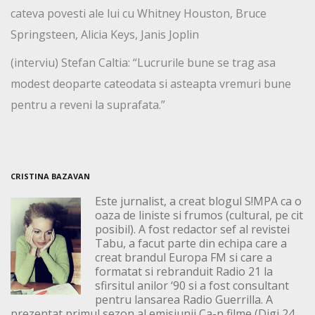
cateva povesti ale lui cu Whitney Houston, Bruce
Springsteen, Alicia Keys, Janis Joplin
(interviu) Stefan Caltia: “Lucrurile bune se trag asa
modest deoparte cateodata si asteapta vremuri bune
pentru a reveni la suprafata.”
CRISTINA BAZAVAN
Este jurnalist, a creat blogul S!MPA ca o
oaza de liniste si frumos (cultural, pe cit
posibil). A fost redactor sef al revistei
Tabu, a facut parte din echipa care a
creat brandul Europa FM si care a
formatat si rebranduit Radio 21 la
sfirsitul anilor ‘90 si a fost consultant
pentru lansarea Radio Guerrilla. A
prezentat primul sezon al emisiunii Ca-n filme (Digi 24