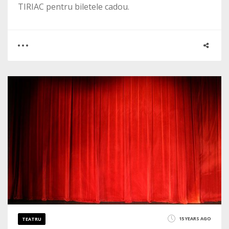
TIRIAC pentru biletele cadou.
0
13
7011
15 YEARS AGO
TEATRU