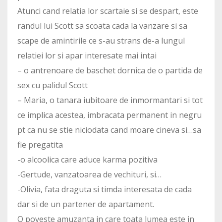
Atunci cand relatia lor scartaie si se despart, este
randul lui Scott sa scoata cada la vanzare si sa
scape de amintirile ce s-au strans de-a lungul
relatiei lor si apar interesate mai intai
– o antrenoare de baschet dornica de o partida de
sex cu palidul Scott
– Maria, o tanara iubitoare de inmormantari si tot
ce implica acestea, imbracata permanent in negru
pt ca nu se stie niciodata cand moare cineva si…sa
fie pregatita
-o alcoolica care aduce karma pozitiva
-Gertude, vanzatoarea de vechituri, si…
-Olivia, fata draguta si timda interesata de cada
dar si de un partener de apartament.
O poveste amuzanta in care toata lumea este in