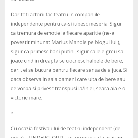
Dar toti actorii fac teatru in companiile
independente pentru ca-si iubesc meseria. Sigur
ca tremura de emotie la fiecare aparitie (ne-a
povestit minunat
Marius Manole pe blogul lui
),
sigur ca primesc bani putini, sigur ca le e greu sa
joace cind in dreapta se ciocnesc halbele de bere,
dar… ei se bucura pentru fiecare sansa de a juca. Si
daca observa in sala oameni care uita de bere sau
de vorba si privesc transpusi la/in ei, seara aia e o
victorie mare.
*
Cu ocazia festivalului de teatru independent (de
orice) – UNDERCLOUD – va propun sa le aratam