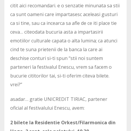
citit aici recomandari. e o senzatie minunata sa stii
ca sunt oameni care impartasesc aceleasi gusturi
ca si tine, sau ca incearca sa afle de ce iti place tie
ceva… citeodata bucuria asta a impartasirii
emotiilor culturale capata o alta lumina; ca atunci
cind te suna prietenii de la banca la care ai
deschise conturi si-ti spun “stii noi suntem
parteneri la festivalul Enescu, vrem sa facem o
bucurie cititorilor tai, si-ti oferim citeva bilete.
vrei?”
asadar… gratie UNICREDIT TIRIAC, partener
oficial al festivalului Enescu, avem:
2 bilete la Residentie Orkest/Filarmonica din