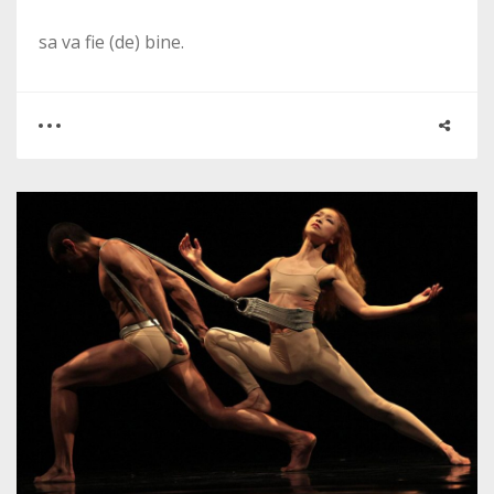
sa va fie (de) bine.
0
2
2131