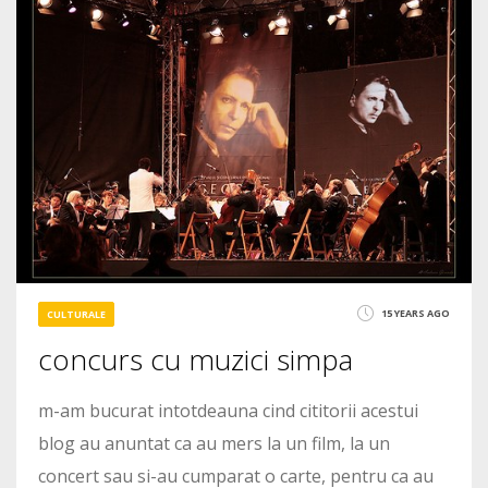
5
3530
15 YEARS AGO
CULTURALE
concurs cu muzici simpa
m-am bucurat intotdeauna cind cititorii acestui
blog au anuntat ca au mers la un film, la un
concert sau si-au cumparat o carte, pentru ca au