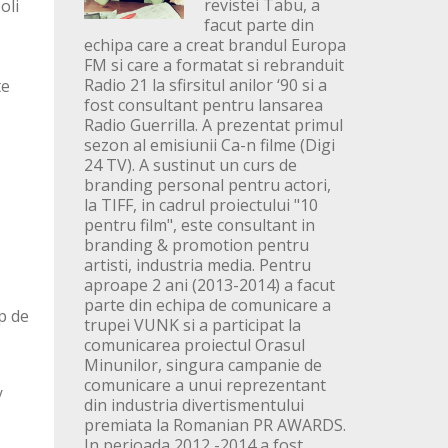
revistei Tabu, a
oli
facut parte din
echipa care a creat brandul Europa
FM si care a formatat si rebranduit
Radio 21 la sfirsitul anilor ‘90 si a
te
fost consultant pentru lansarea
Radio Guerrilla. A prezentat primul
sezon al emisiunii Ca-n filme (Digi
24 TV). A sustinut un curs de
branding personal pentru actori,
la TIFF, in cadrul proiectului "10
pentru film", este consultant in
branding & promotion pentru
artisti, industria media. Pentru
aproape 2 ani (2013-2014) a facut
parte din echipa de comunicare a
mp de
trupei VUNK si a participat la
comunicarea proiectul Orasul
Minunilor, singura campanie de
comunicare a unui reprezentant
/
din industria divertismentului
premiata la Romanian PR AWARDS.
In perioada 2012 -2014 a fost