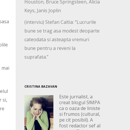
Houston, Bruce Springsteen, Alicia
Keys, Janis Joplin
toasa
(interviu) Stefan Caltia: “Lucrurile
bune se trag asa modest deoparte
cateodata si asteapta vremuri
lile
bune pentru a reveni la
suprafata.”
u mai
CRISTINA BAZAVAN
elul
Este jurnalist, a
 si,
creat blogul S!MPA
ca o oaza de liniste
are
si frumos (cultural,
pe cit posibil). A
fost redactor sef al