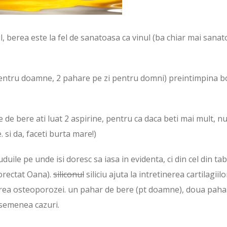
l, berea este la fel de sanatoasa ca vinul (ba chiar mai sana
entru doamne, 2 pahare pe zi pentru domni) preintimpina bo
e de bere ati luat 2 aspirine, pentru ca daca beti mai mult, n
si da, faceti burta mare!)
duile pe unde isi doresc sa iasa in evidenta, ci din cel din tab
corectat Oana).
siliconul
siliciu ajuta la intretinerea cartilagiilor
ratarea osteoporozei. un pahar de bere (pt doamne), doua pah
asemenea cazuri.