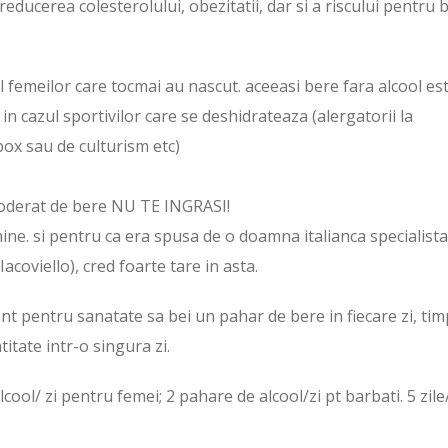
ucerea colesterolului, obezitatii, dar si a riscului pentru b
ul femeilor care tocmai au nascut. aceeasi bere fara alcool es
 in cazul sportivilor care se deshidrateaza (alergatorii la
box sau de culturism etc)
oderat de bere NU TE INGRASI!
ine. si pentru ca era spusa de o doamna italianca specialista
Iacoviello), cred foarte tare in asta.
ent pentru sanatate sa bei un pahar de bere in fiecare zi, ti
titate intr-o singura zi.
l/ zi pentru femei; 2 pahare de alcool/zi pt barbati. 5 zile