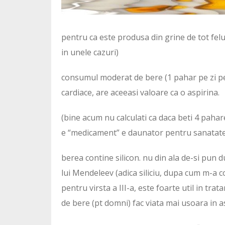
pentru ca este produsa din grine de tot felu
in unele cazuri)
consumul moderat de bere (1 pahar pe zi p
cardiace, are aceeasi valoare ca o aspirina.
(bine acum nu calculati ca daca beti 4 pahar
e “medicament” e daunator pentru sanatate. 
berea contine silicon. nu din ala de-si pun du
lui Mendeleev (adica siliciu, dupa cum m-a 
pentru virsta a III-a, este foarte util in t
de bere (pt domni) fac viata mai usoara in 