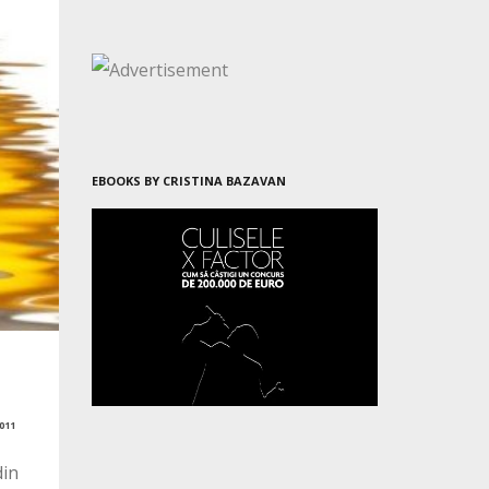
EBOOKS BY CRISTINA BAZAVAN
011
din