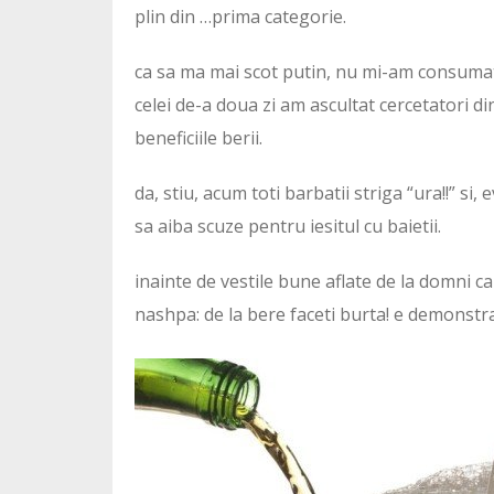
plin din …prima categorie.
ca sa ma mai scot putin, nu mi-am consumat 
celei de-a doua zi am ascultat cercetatori di
beneficiile berii.
da, stiu, acum toti barbatii striga “ura!!” si,
sa aiba scuze pentru iesitul cu baietii.
inainte de vestile bune aflate de la domni ca
nashpa: de la bere faceti burta! e demonstrat s