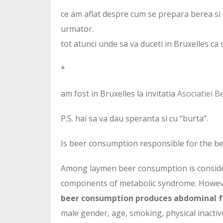
ce am aflat despre cum se prepara berea si c
urmator.
tot atunci unde sa va duceti in Bruxelles ca 
*
am fost in Bruxelles la invitatia
Asociatiei B
P.S. hai sa va dau speranta si cu “burta”.
Is beer consumption responsible for the bee
Among laymen beer consumption is considere
components of metabolic syndrome. Howe
beer consumption produces abdominal f
male gender, age, smoking, physical inactivi