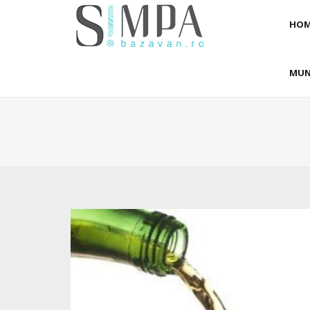
HOM
MUN