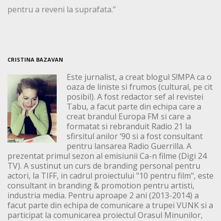
pentru a reveni la suprafata.”
CRISTINA BAZAVAN
Este jurnalist, a creat blogul S!MPA ca o
oaza de liniste si frumos (cultural, pe cit
posibil). A fost redactor sef al revistei
Tabu, a facut parte din echipa care a
creat brandul Europa FM si care a
formatat si rebranduit Radio 21 la
sfirsitul anilor ‘90 si a fost consultant
pentru lansarea Radio Guerrilla. A
prezentat primul sezon al emisiunii Ca-n filme (Digi 24
TV). A sustinut un curs de branding personal pentru
actori, la TIFF, in cadrul proiectului "10 pentru film", este
consultant in branding & promotion pentru artisti,
industria media. Pentru aproape 2 ani (2013-2014) a
facut parte din echipa de comunicare a trupei VUNK si a
participat la comunicarea proiectul Orasul Minunilor,