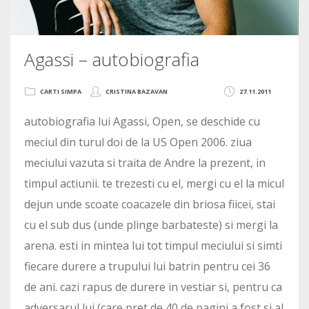
Agassi – autobiografia
CARTI SIMPA
CRISTINA BAZAVAN
27.11.2011
autobiografia lui Agassi, Open, se deschide cu
meciul din turul doi de la US Open 2006. ziua
meciului vazuta si traita de Andre la prezent, in
timpul actiunii. te trezesti cu el, mergi cu el la micul
dejun unde scoate coacazele din briosa fiicei, stai
cu el sub dus (unde plinge barbateste) si mergi la
arena. esti in mintea lui tot timpul meciului si simti
fiecare durere a trupului lui batrin pentru cei 36
de ani. cazi rapus de durere in vestiar si, pentru ca
adversarul lui (care pret de 40 de pagini a fost si al