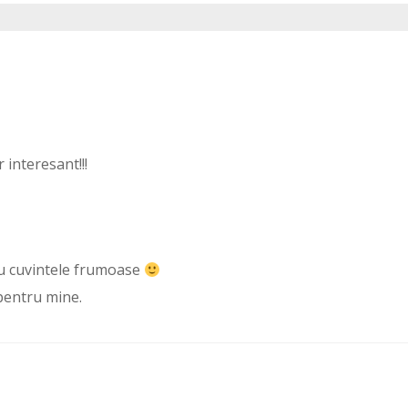
interesant!!!
ru cuvintele frumoase
pentru mine.