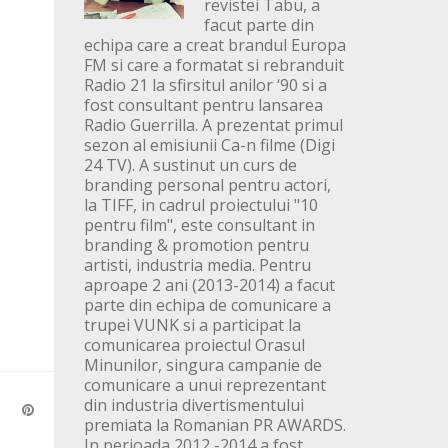
revistei Tabu, a
facut parte din
echipa care a creat brandul Europa
FM si care a formatat si rebranduit
Radio 21 la sfirsitul anilor ‘90 si a
fost consultant pentru lansarea
Radio Guerrilla. A prezentat primul
sezon al emisiunii Ca-n filme (Digi
24 TV). A sustinut un curs de
branding personal pentru actori,
la TIFF, in cadrul proiectului "10
pentru film", este consultant in
branding & promotion pentru
artisti, industria media. Pentru
aproape 2 ani (2013-2014) a facut
parte din echipa de comunicare a
trupei VUNK si a participat la
comunicarea proiectul Orasul
Minunilor, singura campanie de
comunicare a unui reprezentant
din industria divertismentului
premiata la Romanian PR AWARDS.
In perioada 2012 -2014 a fost