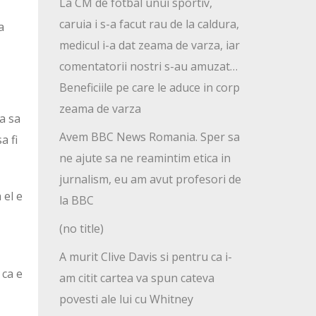
La CM de fotbal unui sportiv,
caruia i s-a facut rau de la caldura,
a
medicul i-a dat zeama de varza, iar
comentatorii nostri s-au amuzat…
Beneficiile pe care le aduce in corp
zeama de varza
ca sa
Avem BBC News Romania. Sper sa
a fi
ne ajute sa ne reamintim etica in
jurnalism, eu am avut profesori de
 el e
la BBC
(no title)
A murit Clive Davis si pentru ca i-
 ca e
am citit cartea va spun cateva
povesti ale lui cu Whitney