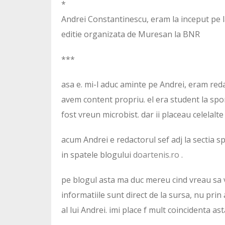
*
Andrei Constantinescu, eram la inceput pe 
editie organizata de Muresan la BNR
***
asa e. mi-l aduc aminte pe Andrei, eram redac
avem content propriu. el era student la spor
fost vreun microbist. dar ii placeau celelalte
acum Andrei e redactorul sef adj la sectia s
in spatele blogului
doartenis.ro
.
pe blogul asta ma duc mereu cind vreau sa va
informatiile sunt direct de la sursa, nu prin
al lui Andrei. imi place f mult coincidenta a