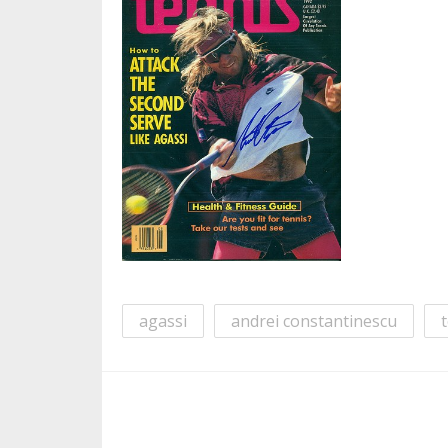
agassi
andrei constantinescu