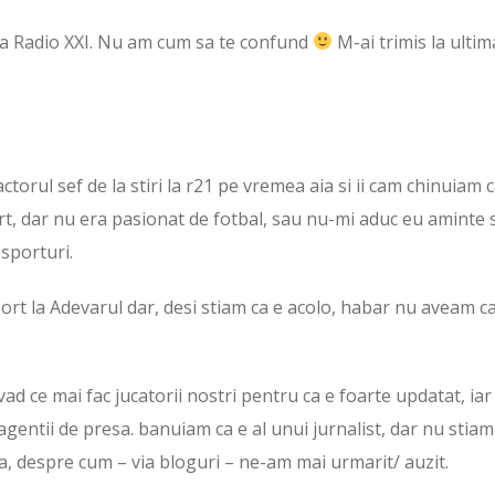
la Radio XXI. Nu am cum sa te confund
M-ai trimis la ultim
torul sef de la stiri la r21 pe vremea aia si ii cam chinuiam 
t, dar nu era pasionat de fotbal, sau nu-mi aduc eu aminte s
 sporturi.
port la Adevarul dar, desi stiam ca e acolo, habar nu aveam ca
d ce mai fac jucatorii nostri pentru ca e foarte updatat, iar
 agentii de presa. banuiam ca e al unui jurnalist, dar nu stiam
sta, despre cum – via bloguri – ne-am mai urmarit/ auzit.