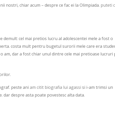
enii nostri, chiar acum – despre ce fac ei la Olimpiada.
puteti c
e demult: cel mai pretios lucru al adolescentei mele a fost o
rta. costa mult pentru bugetul surorii mele care era stude
 o am, dar a fost chiar unul dintre cele mai pretioase lucruri
orilor.
ograf. peste ani
am citit biografia lui agassi
si i-am trimsi un
ie. dar despre asta poate povestesc alta data.