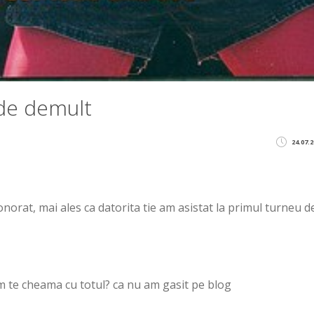
 de demult
24.07.2
norat, mai ales ca datorita tie am asistat la primul turneu d
m te cheama cu totul? ca nu am gasit pe blog