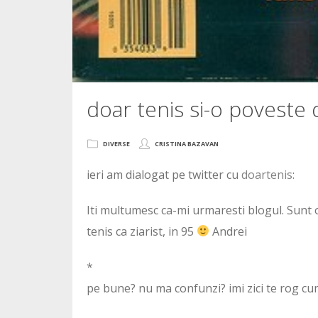
doar tenis si-o poveste
DIVERSE
CRISTINA BAZAVAN
ieri am dialogat pe twitter cu
doartenis
:
Iti multumesc ca-mi urmaresti blogul. Sunt o
tenis ca ziarist, in 95
Andrei
*
pe bune? nu ma confunzi? imi zici te rog cu