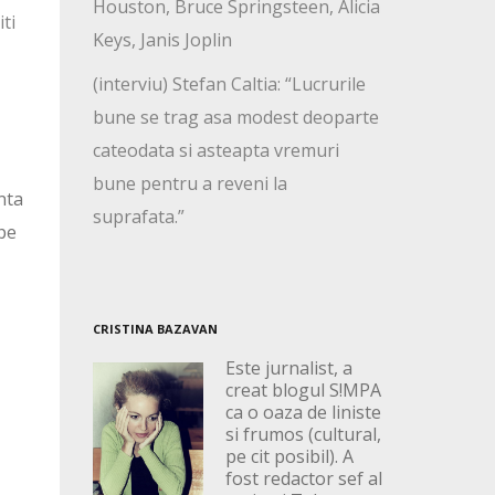
Houston, Bruce Springsteen, Alicia
iti
Keys, Janis Joplin
(interviu) Stefan Caltia: “Lucrurile
bune se trag asa modest deoparte
cateodata si asteapta vremuri
bune pentru a reveni la
nta
suprafata.”
 pe
CRISTINA BAZAVAN
Este jurnalist, a
creat blogul S!MPA
ca o oaza de liniste
si frumos (cultural,
pe cit posibil). A
fost redactor sef al