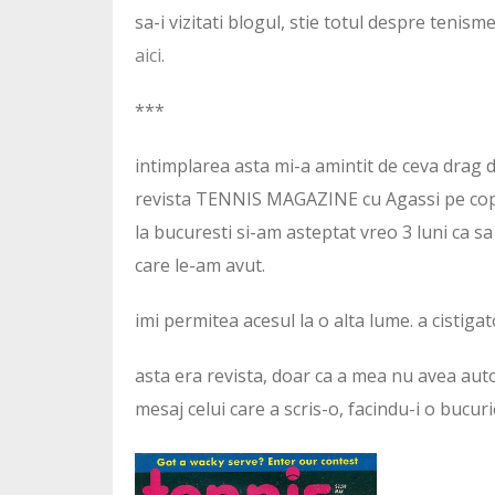
sa-i vizitati blogul, stie totul despre tenism
aici
.
***
intimplarea asta mi-a amintit de ceva drag d
revista TENNIS MAGAZINE cu Agassi pe cope
la bucuresti si-am asteptat vreo 3 luni ca sa
care le-am avut.
imi permitea acesul la o alta lume. a cistigat
asta era revista, doar ca a mea nu avea aut
mesaj celui care a scris-o, facindu-i o bucur