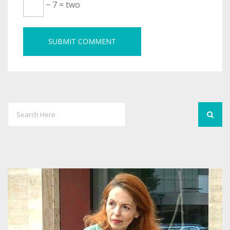
− 7 = two