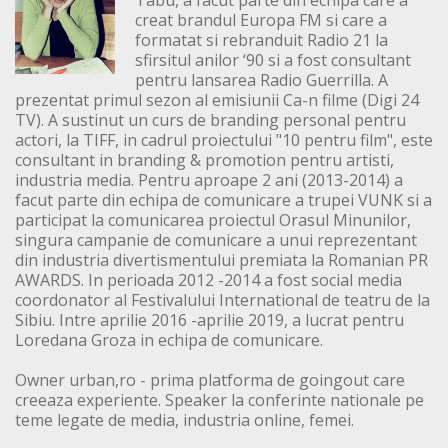
Tabu, a facut parte din echipa care a
creat brandul Europa FM si care a
formatat si rebranduit Radio 21 la
sfirsitul anilor ‘90 si a fost consultant
pentru lansarea Radio Guerrilla. A
prezentat primul sezon al emisiunii Ca-n filme (Digi 24
TV). A sustinut un curs de branding personal pentru
actori, la TIFF, in cadrul proiectului "10 pentru film", este
consultant in branding & promotion pentru artisti,
industria media. Pentru aproape 2 ani (2013-2014) a
facut parte din echipa de comunicare a trupei VUNK si a
participat la comunicarea proiectul Orasul Minunilor,
singura campanie de comunicare a unui reprezentant
din industria divertismentului premiata la Romanian PR
AWARDS. In perioada 2012 -2014 a fost social media
coordonator al Festivalului International de teatru de la
Sibiu. Intre aprilie 2016 -aprilie 2019, a lucrat pentru
Loredana Groza in echipa de comunicare.
Owner urban,ro - prima platforma de goingout care
creeaza experiente. Speaker la conferinte nationale pe
teme legate de media, industria online, femei.